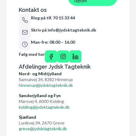
Tagtjek
Kontakt os
Ring på tlf. 70 15 33 44
Skriv på info@jydsktagteknik.dk
Man-fre: 08.00 – 16.00
Følg med her
Afdelinger Jydsk Tagteknik
Nord- og Midtjylland
Samsøvej 34, 8382 Hinnerup
hinnerup@jydsktagteknik.dk
Sønderjylland og Fyn
Marsvej 4, 6000 Kolding
kolding@jydsktagteknik.dk
Sjælland
Lunikvej 34, 2670 Greve
greve@jydsktagteknik.dk