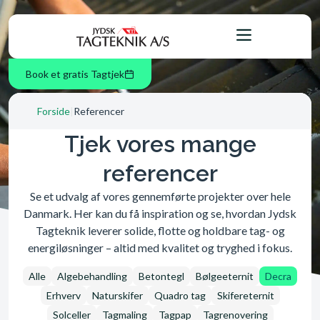
Book et gratis Tagtjek
Forside
|
Referencer
Tjek vores mange
referencer
Se et udvalg af vores gennemførte projekter over hele
Danmark. Her kan du få inspiration og se, hvordan Jydsk
Tagteknik leverer solide, flotte og holdbare tag- og
energiløsninger – altid med kvalitet og tryghed i fokus.
Alle
Algebehandling
Betontegl
Bølgeeternit
Decra
Erhverv
Naturskifer
Quadro tag
Skifereternit
Solceller
Tagmaling
Tagpap
Tagrenovering