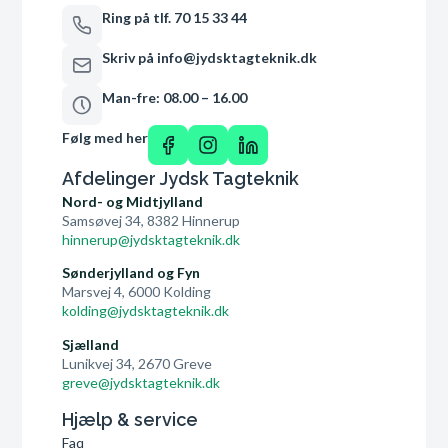
Ring på tlf. 70 15 33 44
Skriv på info@jydsktagteknik.dk
Man-fre: 08.00 – 16.00
Følg med her
Afdelinger Jydsk Tagteknik
Nord- og Midtjylland
Samsøvej 34, 8382 Hinnerup
hinnerup@jydsktagteknik.dk
Sønderjylland og Fyn
Marsvej 4, 6000 Kolding
kolding@jydsktagteknik.dk
Sjælland
Lunikvej 34, 2670 Greve
greve@jydsktagteknik.dk
Hjælp & service
Faq