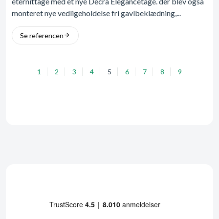
eternittage med et nye Decra Elegancetage. der blev også
monteret nye vedligeholdelse fri gavlbeklædning,...
Se referencen
1
2
3
4
5
6
7
8
9