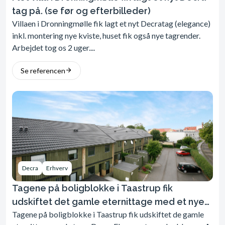
tag på. (se før og efterbilleder)
Villaen i Dronningmølle fik lagt et nyt Decratag (elegance)
inkl. montering nye kviste, huset fik også nye tagrender.
Arbejdet tog os 2 uger....
Se referencen
Decra
Erhverv
Tagene på boligblokke i Taastrup fik
udskiftet det gamle eternittage med et nye
Tagene på boligblokke i Taastrup fik udskiftet de gamle
Decra Elegancetage. Se før og efter billeder