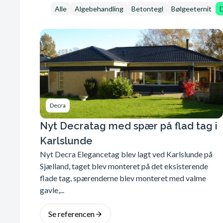
Alle
Algebehandling
Betontegl
Bølgeeternit
Decra
Nyt Decratag med spær på flad tag i
Karlslunde
Nyt Decra Elegancetag blev lagt ved Karlslunde på
Sjælland, taget blev monteret på det eksisterende
flade tag, spærenderne blev monteret med valme
gavle,...
Se referencen