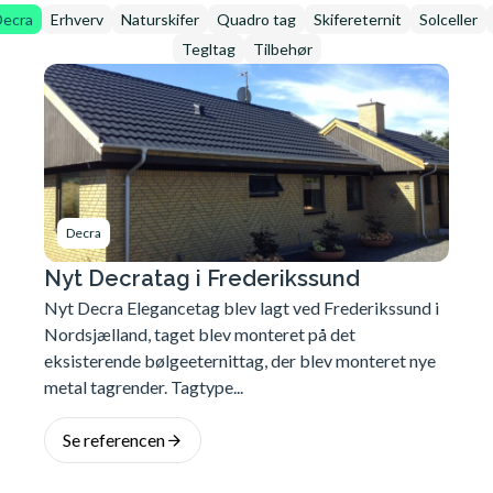
Decra
Erhverv
Naturskifer
Quadro tag
Skifereternit
Solceller
Tegltag
Tilbehør
Decra
Nyt Decratag i Frederikssund
Nyt Decra Elegancetag blev lagt ved Frederikssund i
Nordsjælland, taget blev monteret på det
eksisterende bølgeeternittag, der blev monteret nye
metal tagrender. Tagtype...
Se referencen