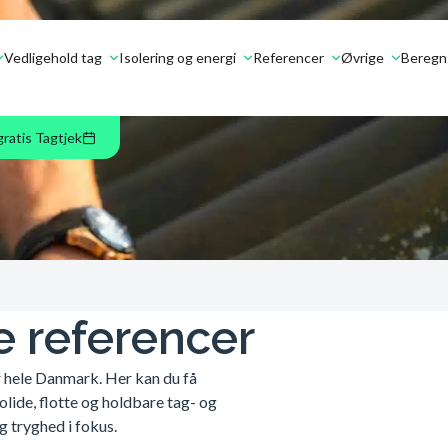
Vedligehold tag
Isolering og energi
Referencer
Øvrige
Beregn 
gratis Tagtjek
e referencer
r hele Danmark. Her kan du få
olide, flotte og holdbare tag- og
g tryghed i fokus.