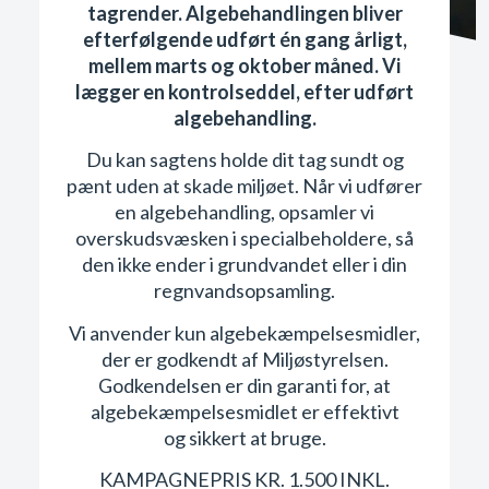
tagrender. Algebehandlingen bliver
efterfølgende udført én gang årligt,
mellem marts og oktober måned. Vi
lægger en kontrolseddel, efter udført
algebehandling.
Du kan sagtens holde dit tag sundt og
pænt uden at skade miljøet. Når vi udfører
en algebehandling, opsamler vi
overskudsvæsken i specialbeholdere, så
den ikke ender i grundvandet eller i din
regnvandsopsamling.
Vi anvender kun algebekæmpelsesmidler,
der er godkendt af Miljøstyrelsen.
Godkendelsen er din garanti for, at
algebekæmpelsesmidlet er effektivt
og
sikkert at bruge.
KAMPAGNEPRIS KR. 1.500 INKL.