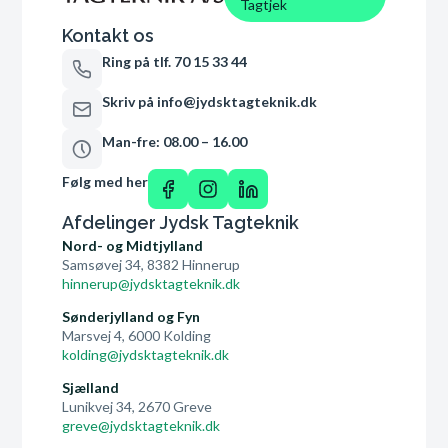
Tagtjek
Kontakt os
Ring på tlf. 70 15 33 44
Skriv på info@jydsktagteknik.dk
Man-fre: 08.00 – 16.00
Følg med her
Afdelinger Jydsk Tagteknik
Nord- og Midtjylland
Samsøvej 34, 8382 Hinnerup
hinnerup@jydsktagteknik.dk
Sønderjylland og Fyn
Marsvej 4, 6000 Kolding
kolding@jydsktagteknik.dk
Sjælland
Lunikvej 34, 2670 Greve
greve@jydsktagteknik.dk