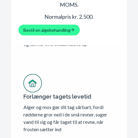
MOMS.
Normalpris kr. 2.500.
Miljørigtig algebehandling
Bestil en algebehandling
Vi bruger kun miljøgodkendte produkter,
og samler overskudsvæske op
Forlænger tagets levetid
Alger og mos gør dit tag sårbart, fordi
rødderne gror ned i de små revner, suger
vand til sig og får taget til at revne, når
frosten sætter ind