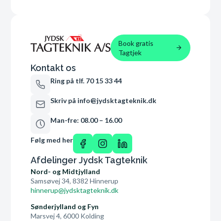
Book gratis
Tagtjek
Kontakt os
Ring på tlf. 70 15 33 44
Skriv på info@jydsktagteknik.dk
Man-fre: 08.00 – 16.00
Følg med her
Afdelinger Jydsk Tagteknik
Nord- og Midtjylland
Samsøvej 34, 8382 Hinnerup
hinnerup@jydsktagteknik.dk
Sønderjylland og Fyn
Marsvej 4, 6000 Kolding