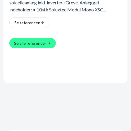
solcelleanlæg inkl. inverter i Greve. Anlægget
solc
indeholder: • 10stk Soluxtec Modul Mono XSC...
inde
Se referencen
Se
Se alle referencer