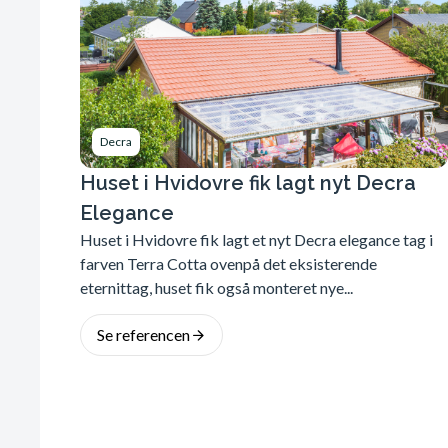
Decra
Huset i Hvidovre fik lagt nyt Decra
Elegance
Huset i Hvidovre fik lagt et nyt Decra elegance tag i
farven Terra Cotta ovenpå det eksisterende
eternittag, huset fik også monteret nye...
Se referencen