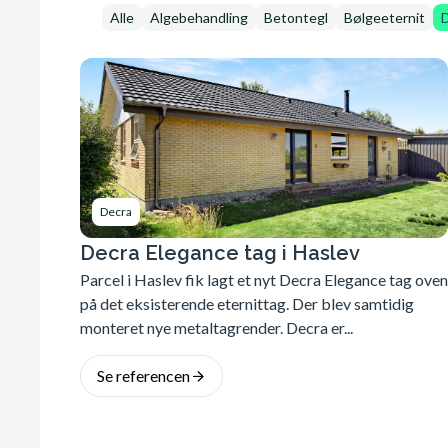
Alle
Algebehandling
Betontegl
Bølgeeternit
Decra
Decra Elegance tag i Haslev
Parcel i Haslev fik lagt et nyt Decra Elegance tag oven
på det eksisterende eternittag. Der blev samtidig
monteret nye metaltagrender. Decra er...
Se referencen