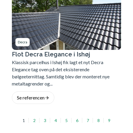
Decra
Flot Decra Elegance i Ishøj
Klassisk parcelhus i Ishøj fik lagt et nyt Decra
Elegance tag oven på det eksisterende
bølgeeternittag. Samtidig blev der monteret nye
metaltagrender og...
Se referencen
1
2
3
4
5
6
7
8
9