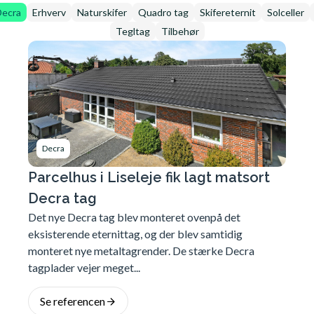
Decra
Erhverv
Naturskifer
Quadro tag
Skifereternit
Solceller
Tegltag
Tilbehør
Decra
Parcelhus i Liseleje fik lagt matsort
Decra tag
Det nye Decra tag blev monteret ovenpå det
eksisterende eternittag, og der blev samtidig
monteret nye metaltagrender. De stærke Decra
tagplader vejer meget...
Se referencen