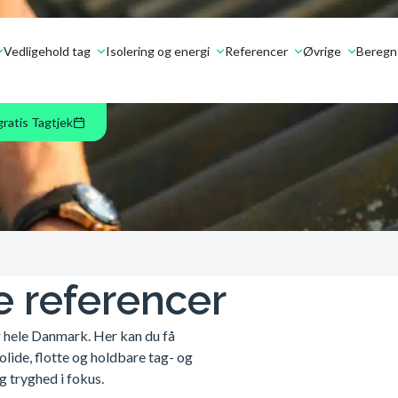
Vedligehold tag
Isolering og energi
Referencer
Øvrige
Beregn 
gratis Tagtjek
e referencer
r hele Danmark. Her kan du få
olide, flotte og holdbare tag- og
g tryghed i fokus.