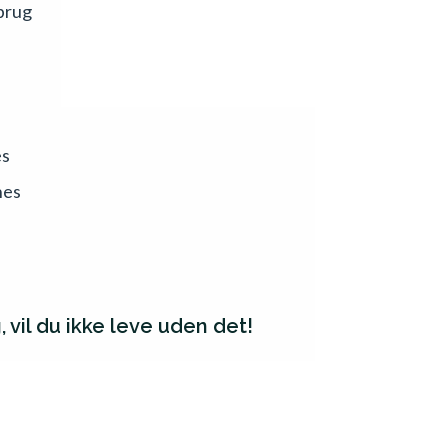
rbrug
es
nes
 vil du ikke leve uden det!