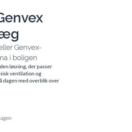
 Genvex
læg
 eller Genvex-
a i boligen
 den løsning, der passer
ssisk ventilation og
på dagen med overblik over
 dagen