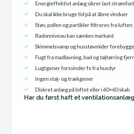
Energieffektivt anlæg sikrer lavt strømfo
Du skal ikke bruge tid på at åbne vinduer
Støv, pollen og partikler filtreres fra luften
Radonniveau kan sænkes markant
Skimmelsvamp og husstøvmider forebygg
Fugt fra madlavning, bad og tøjtørring fjer
Lugtgener forsvinder fx fra husdyr
Ingen støj- og trækgener
Diskret anlæg på loftet eller i 60×60 skab
Har du først haft et ventilationsanlæg,