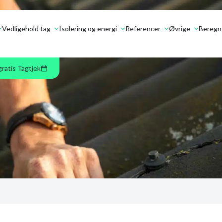
Vedligehold tag
Isolering og energi
Referencer
Øvrige
Beregn 
gratis Tagtjek