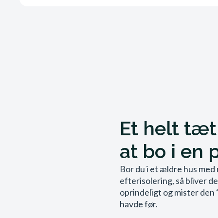
Et helt tæ
at bo i en 
Bor du i et ældre hus med
efterisolering, så bliver 
oprindeligt og mister den “
havde før.