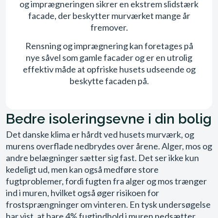
og imprægneringen sikrer en ekstrem slidstærk
facade, der beskytter murværket mange år
fremover.
Rensning og imprægnering kan foretages på
nye såvel som gamle facader og er en utrolig
effektiv måde at opfriske husets udseende og
beskytte facaden på.
Bedre isoleringsevne i din bolig
Det danske klima er hårdt ved husets murværk, og
murens overflade nedbrydes over årene. Alger, mos og
andre belægninger sætter sig fast. Det ser ikke kun
kedeligt ud, men kan også medføre store
fugtproblemer, fordi fugten fra alger og mos trænger
ind i muren, hvilket også øger risikoen for
frostsprængninger om vinteren. En tysk undersøgelse
har vist, at bare 4% fugtindhold i muren nedsætter