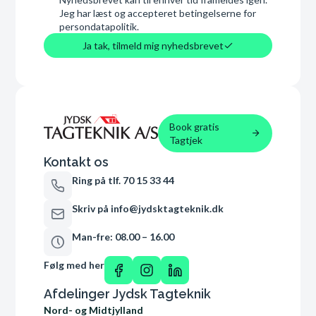
Jeg har læst og accepteret betingelserne for
persondatapolitik.
Ja tak, tilmeld mig nyhedsbrevet
Book gratis
Tagtjek
Kontakt os
Ring på tlf. 70 15 33 44
Skriv på info@jydsktagteknik.dk
Man-fre: 08.00 – 16.00
Følg med her
Afdelinger Jydsk Tagteknik
Nord- og Midtjylland