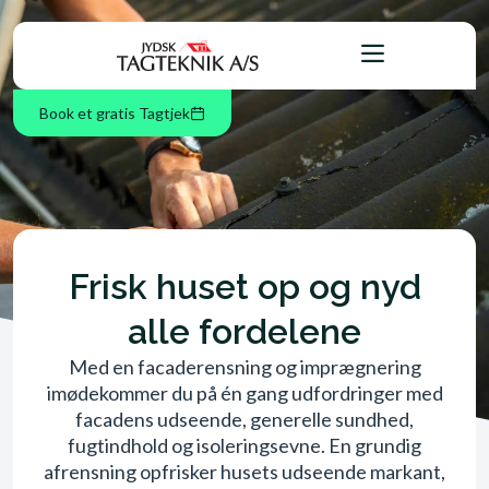
Book et gratis Tagtjek
Frisk huset op og nyd
alle fordelene
Med en facaderensning og imprægnering
imødekommer du på én gang udfordringer med
facadens udseende, generelle sundhed,
fugtindhold og isoleringsevne. En grundig
afrensning opfrisker husets udseende markant,