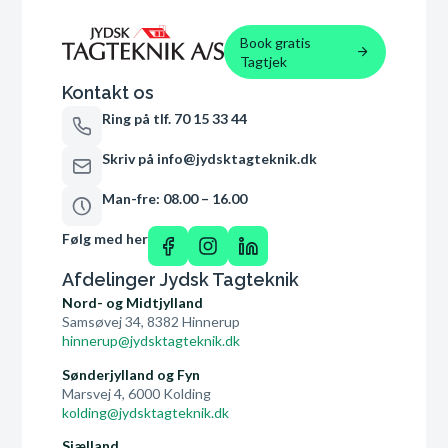
Book gratis
Tagtjek
Kontakt os
Ring på tlf. 70 15 33 44
Skriv på info@jydsktagteknik.dk
Man-fre: 08.00 – 16.00
Følg med her
Afdelinger Jydsk Tagteknik
Nord- og Midtjylland
Samsøvej 34, 8382 Hinnerup
hinnerup@jydsktagteknik.dk
Sønderjylland og Fyn
Marsvej 4, 6000 Kolding
kolding@jydsktagteknik.dk
Sjælland