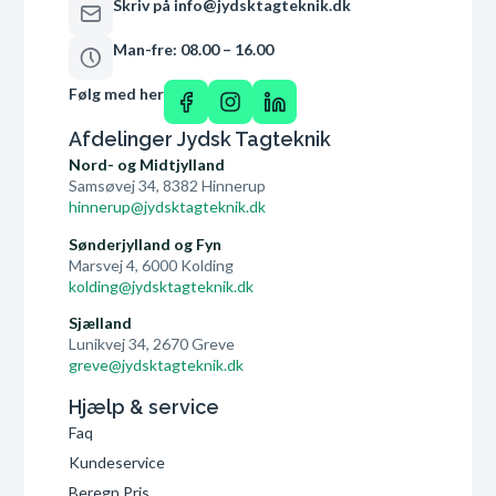
Skriv på info@jydsktagteknik.dk
Man-fre: 08.00 – 16.00
Følg med her
Afdelinger Jydsk Tagteknik
Nord- og Midtjylland
Samsøvej 34, 8382 Hinnerup
hinnerup@jydsktagteknik.dk
Sønderjylland og Fyn
Marsvej 4, 6000 Kolding
kolding@jydsktagteknik.dk
Sjælland
Lunikvej 34, 2670 Greve
greve@jydsktagteknik.dk
Hjælp & service
Faq
Kundeservice
Beregn Pris