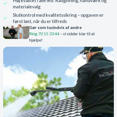
Høj kvalitet i alle led: Rådgivning, håndværk og
materialevalg
Slutkontrol med kvalitetssikring – opgaven er
først løst, når du er tilfreds
Gør som tusindvis af andre
Ring 70 15 33 44
– vi sidder klar til at
hjælpe!