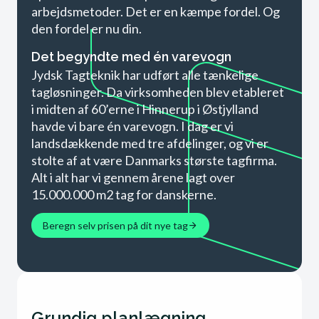
arbejdsmetoder. Det er en kæmpe fordel. Og
den fordel er nu din.
Det begyndte med én varevogn​
Jydsk Tagteknik har udført alle tænkelige
tagløsninger. Da virksomheden blev etableret
i midten af 60’erne i Hinnerup i Østjylland
havde vi bare én varevogn. I dag er vi
landsdækkende med tre afdelinger, og vi er
stolte af at være Danmarks største tagfirma.
Alt i alt har vi gennem årene lagt over
15.000.000 m2 tag for danskerne.
Beregn selv prisen på dit nye tag
Grundig planlægning