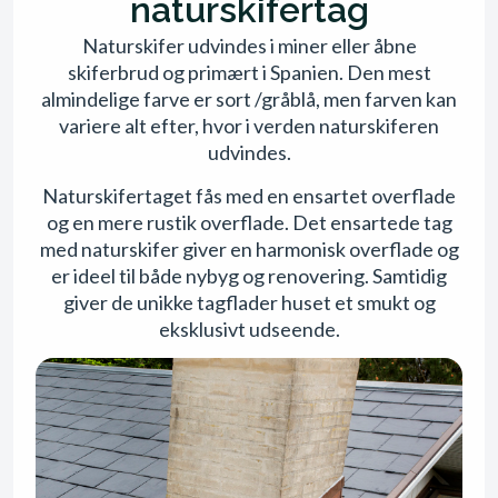
naturskifertag
Naturskifer udvindes i miner eller åbne
skiferbrud og primært i Spanien. Den mest
almindelige farve er sort /gråblå, men farven kan
variere alt efter, hvor i verden naturskiferen
udvindes.
Naturskifertaget fås med en ensartet overflade
og en mere rustik overflade. Det ensartede tag
med naturskifer giver en harmonisk overflade og
er ideel til både nybyg og renovering. Samtidig
giver de unikke tagflader huset et smukt og
eksklusivt udseende.