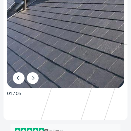
01
/
05
Inviteret