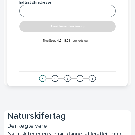
Indtast din adresse
Book konsulentbesøg
1
2
3
4
5
Naturskifertag
Den ægte vare
Naturskifer er en stenart dannet af leraflejringer