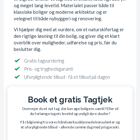
og meget lang levetid. Materialet passer både til
klassiske boliger og moderne arkitektur og er
velegnet til både nybyggeri og renovering.
Vi hjælper dig med at vurdere, om et naturskifertag er
den rigtige løsning til din bolig, og giver dig et klart
overblik over muligheder, udførelse og pris, før du
beslutter dig.
Gratis tagvurdering
Pris- og tryghedsgaranti
Uforpligtende tilbud - få et tilbud på dagen
Book et gratis Tagtjek
Overvejer du et nyt tag, der kan øge boligens værdi? Eller vil
du forlænge tagets levetid og undgå dyre skader?
Få rådgivning fra vores håndværksuddannede konsulenter og
et uforpligtende tilbud – allerede samme dag med prisgaranti.