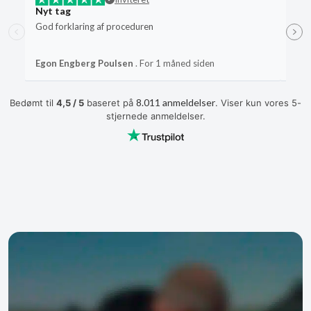
Nyt tag
Kom
God forklaring af proceduren
Komp
unød
til t
kunn
Egon Engberg Poulsen
. For 1 måned siden
Mart
rådg
8.011 anmeldelser
Bedømt til
4,5 / 5
baseret på
. Viser kun vores 5-
stjernede anmeldelser.