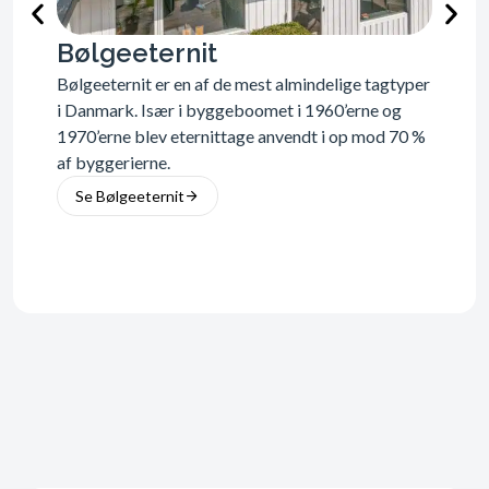
Bølgeeternit
Bølgeeternit er en af de mest almindelige tagtyper
T
i Danmark. Især i byggeboomet i 1960’erne og
h
1970’erne blev eternittage anvendt i op mod 70 %
1
af byggerierne.
b
g
Se Bølgeeternit