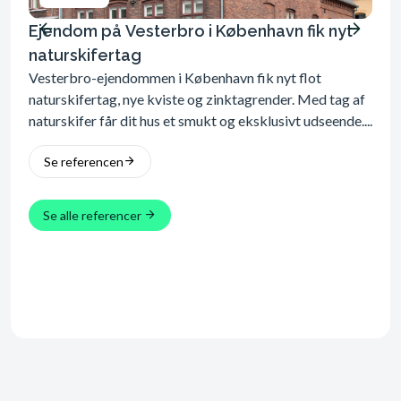
Ejendom på Vesterbro i København fik nyt
Nyt
Vill
naturskifertag
Skif
Vesterbro-ejendommen i København fik nyt flot
Arbe
naturskifertag, nye kviste og zinktagrender. Med tag af
naturskifer får dit hus et smukt og eksklusivt udseende....
Se
Se referencen
Se alle referencer