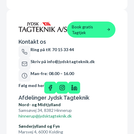
Book gratis
Tagtjek
Kontakt os
Ring på tlf. 70 15 33 44
Skriv på info@jydsktagteknik.dk
Man-fre: 08.00 – 16.00
Følg med her
Afdelinger Jydsk Tagteknik
Nord- og Midtjylland
Samsøvej 34, 8382 Hinnerup
hinnerup@jydsktagteknik.dk
Sønderjylland og Fyn
Marsvej 4, 6000 Kolding