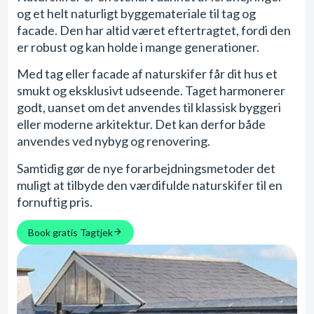
og et helt naturligt byggemateriale til tag og
facade. Den har altid været eftertragtet, fordi den
er robust og kan holde i mange generationer.
Med tag eller facade af naturskifer får dit hus et
smukt og eksklusivt udseende. Taget harmonerer
godt, uanset om det anvendes til klassisk byggeri
eller moderne arkitektur. Det kan derfor både
anvendes ved nybyg og renovering.
Samtidig gør de nye forarbejdningsmetoder det
muligt at tilbyde den værdifulde naturskifer til en
fornuftig pris.
Book gratis Tagtjek