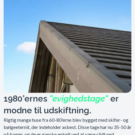
1980'ernes
"evighedstage"
er
modne til udskiftning.
Rigtig mange huse fra 60-80’erne blev bygget med skifer- og
bølgeeternit, der indeholder asbest. Disse tage har nu 35-50 år
på bagen, og de er ganske enkelt ved at være slidt ned.