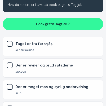
Hvis du senere er i tvivl, så book et gratis Tagtjek.
Book gratis Tagtjek
Taget er fra før 1984
✓
ALDERSGUIDE
Der er revner og brud i pladerne
✓
SKADER
Der er meget mos og synlig nedbrydning
✓
SLID