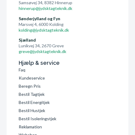
Samsøvej 34, 8382 Hinnerup
hinnerup@jydsktagteknik.dk
Sønderjylland og Fyn
Marsvej 4, 6000 Kolding
kolding@jydsktagteknik.dk
Sjælland
Lunikvej 34, 2670 Greve
greve@jydsktagteknik.dk
Hjælp & service
Faq
Kundeservice
Beregn Pris
Bestil Tagtjek
Bestil Energitjek
Bestil Hustjek
Bestil Isoleringstjek
Reklamation
Webshop