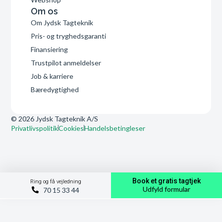
Om os
Om Jydsk Tagteknik
Pris- og tryghedsgaranti
Finansiering
Trustpilot anmeldelser
Job & karriere
Bæredygtighed
© 2026 Jydsk Tagteknik A/S
Privatlivspolitik
Cookies
Handelsbetingleser
Book et gratis tagtjek
Ring og få vejledning
Udfyld formular
70 15 33 44