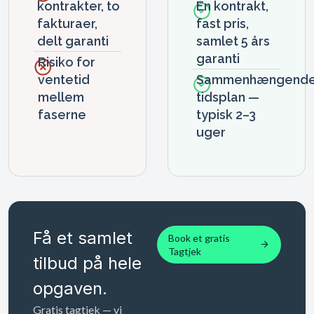
kontrakter, to
Én kontrakt,
fakturaer,
fast pris,
delt garanti
samlet 5 års
garanti
Risiko for
ventetid
Sammenhængend
mellem
tidsplan —
faserne
typisk 2–3
uger
Få et samlet
Book et gratis
Tagtjek
tilbud på hele
opgaven.
Gratis tagtjek — vi