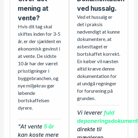
mening at
ved hussalg.
vente?
Ved et hussalg er
det i praksis
Hvis dit tag skal
nødvendigt at kunne
skiftes inden for 3-5
dokumentere, at
år, er der sjældent en
asbesttaget er
økonomisk gevinst i
bortskaffet korrekt.
at vente. De sidste
En køber vil næsten
10 år har der været
altid kræve denne
prisstigninger i
dokumentation for
byggebranchen, og
at undgå regninger
nye miljøkrav gør
for forurening på
løbende
grunden.
bortskaffelsen
dyrere.
Vi leverer
fuld
deponeringsdokument
"At vente
5 år
direkte til
kan koste mere
mægleren.