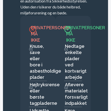
en autorisation fra Sikkerhedsstyrelsen.
Uden den risikerer du både helbred,
miljøforurening og en bøde.
PRIVATPERSONER
PRIVATPERSONER
MÅ
MÅ
IKKE
IKKE
Knuse,
Nedtage
01
01
save
enkelte
eller
plader
bore i
ved
asbestholdige
kortvarigt
plader
arbejde
Højtryksrense
Aflevere
02
02
eller
materialet
børste
forsvarligt
tagpladerne
indpakket
Udsætte
Køre