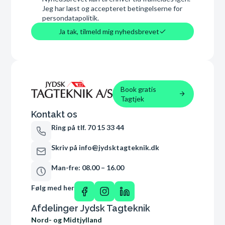
Jeg har læst og accepteret betingelserne for
persondatapolitik.
Ja tak, tilmeld mig nyhedsbrevet
Book gratis
Tagtjek
Kontakt os
Ring på tlf. 70 15 33 44
Skriv på info@jydsktagteknik.dk
Man-fre: 08.00 – 16.00
Følg med her
Afdelinger Jydsk Tagteknik
Nord- og Midtjylland