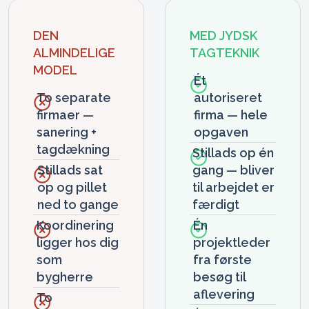
DEN
MED JYDSK
ALMINDELIGE
TAGTEKNIK
MODEL
Ét
To separate
autoriseret
firmaer —
firma — hele
sanering +
opgaven
tagdækning
Stillads op én
Stillads sat
gang — bliver
op og pillet
til arbejdet er
ned to gange
færdigt
Koordinering
Én
ligger hos dig
projektleder
som
fra første
bygherre
besøg til
aflevering
To