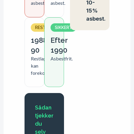
10-
asbest.
asbest.
15%
asbest.
RESTLAGRE
SIKKERT
1988–
Efter
90
1990
Restlagre
Asbestfrit.
kan
forekomme.
Sådan
tjekker
du
selv