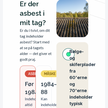
Er der
asbest i
mit tag?
Er du i tvivl, om dit
tag indeholder
asbest? Start med
at se på tagets
Bølge-
alder — det giver et
og
godt praj.
skiferplader
fra
ASBEST
MÅSKE
60'erne
Før
1984–
og
70'erne
1984
88
indeholder
Indeholder
Kan
typisk
altid
indeholde