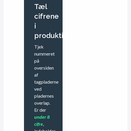
Tæl
cifrene
i
produktionsnummeret.
Tjek
nummeret
på
oversiden
af
tagpladerne
ved
pladernes
overlap.
Er der
under 8
cifre
,
indeholder