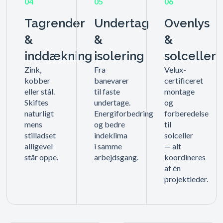
04
05
06
Tagrender
Undertag
Ovenlys
&
&
&
inddækning
isolering
solceller
Zink,
Fra
Velux-
kobber
banevarer
certificeret
eller stål.
til faste
montage
Skiftes
undertage.
og
naturligt
Energiforbedring
forberedelse
mens
og bedre
til
stilladset
indeklima
solceller
alligevel
i samme
— alt
står oppe.
arbejdsgang.
koordineres
af én
projektleder.