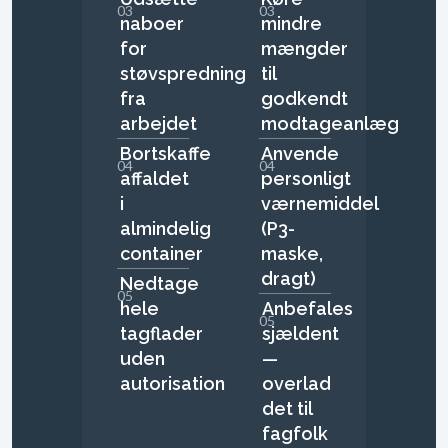
03
03
naboer
mindre
for
mængder
støvspredning
til
fra
godkendt
arbejdet
modtageanlæg
Bortskaffe
Anvende
04
04
affaldet
personligt
i
værnemiddel
almindelig
(P3-
container
maske,
dragt)
Nedtage
05
hele
Anbefales
05
tagflader
sjældent
uden
—
autorisation
overlad
det til
fagfolk