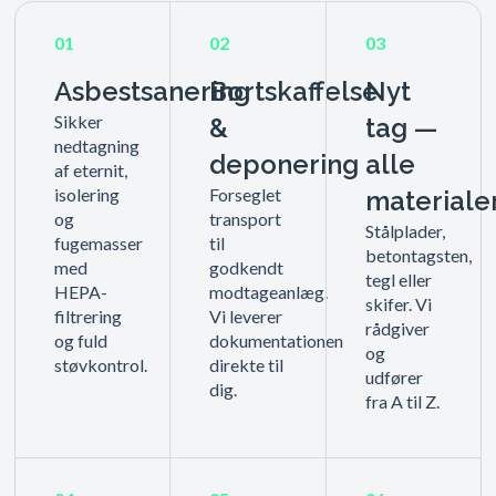
01
02
03
Asbestsanering
Bortskaffelse
Nyt
Sikker
&
tag —
nedtagning
deponering
alle
af eternit,
isolering
Forseglet
materiale
og
transport
Stålplader,
fugemasser
til
betontagsten,
med
godkendt
tegl eller
HEPA-
modtageanlæg.
skifer. Vi
filtrering
Vi leverer
rådgiver
og fuld
dokumentationen
og
støvkontrol.
direkte til
udfører
dig.
fra A til Z.