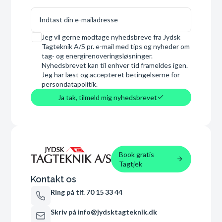
E-mail
Samtykke
Jeg vil gerne modtage nyhedsbreve fra Jydsk
Tagteknik A/S pr. e-mail med tips og nyheder om
tag- og energirenoveringsløsninger.
Nyhedsbrevet kan til enhver tid frameldes igen.
Jeg har læst og accepteret betingelserne for
persondatapolitik.
Ja tak, tilmeld mig nyhedsbrevet
Book gratis
Tagtjek
Kontakt os
Ring på tlf. 70 15 33 44
Skriv på info@jydsktagteknik.dk