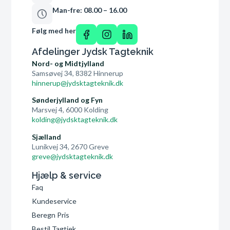
Man-fre: 08.00 – 16.00
Følg med her
Afdelinger Jydsk Tagteknik
Nord- og Midtjylland
Samsøvej 34, 8382 Hinnerup
hinnerup@jydsktagteknik.dk
Sønderjylland og Fyn
Marsvej 4, 6000 Kolding
kolding@jydsktagteknik.dk
Sjælland
Lunikvej 34, 2670 Greve
greve@jydsktagteknik.dk
Hjælp & service
Faq
Kundeservice
Beregn Pris
Bestil Tagtjek