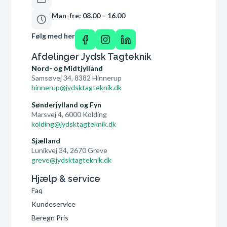
Man-fre: 08.00 – 16.00
Følg med her
Afdelinger Jydsk Tagteknik
Nord- og Midtjylland
Samsøvej 34, 8382 Hinnerup
hinnerup@jydsktagteknik.dk
Sønderjylland og Fyn
Marsvej 4, 6000 Kolding
kolding@jydsktagteknik.dk
Sjælland
Lunikvej 34, 2670 Greve
greve@jydsktagteknik.dk
Hjælp & service
Faq
Kundeservice
Beregn Pris