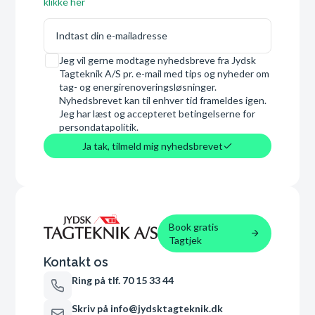
klikke her
E-mail
Samtykke
Jeg vil gerne modtage nyhedsbreve fra Jydsk
Tagteknik A/S pr. e-mail med tips og nyheder om
tag- og energirenoveringsløsninger.
Nyhedsbrevet kan til enhver tid frameldes igen.
Jeg har læst og accepteret betingelserne for
persondatapolitik.
Ja tak, tilmeld mig nyhedsbrevet
Book gratis
Tagtjek
Kontakt os
Ring på tlf. 70 15 33 44
Skriv på info@jydsktagteknik.dk