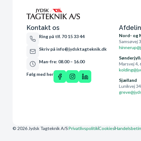
Kontakt os
Afdeli
Nord- og 
Ring på tlf. 70 15 33 44
Samsøvej 3
hinnerup@j
Skriv på info@jydsktagteknik.dk
Sønderjyll
Man-fre: 08.00 – 16.00
Marsvej 4,
kolding@jy
Følg med her
Sjælland
Lunikvej 3
greve@jyds
© 2026 Jydsk Tagteknik A/S
Privatlivspolitik
Cookies
Handelsbetin