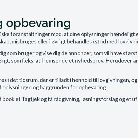
g opbevaring
ske foranstaltninger mod, at dine oplysninger hændeligt elle
b, misbruges eller i øvrigt behandles i strid med lovgivn
dig som bruger og vise dig de annoncer, som vil have størst
ørgt, som f.eks. at fremsende et nyhedsbrev. Herudover an
i det tidsrum, der er tilladt i henhold til lovgivningen, og
f oplysningen og baggrunden for opbevaring.
g? Så book et Tagtjek og få rådgivning, løsningsforslag og et 