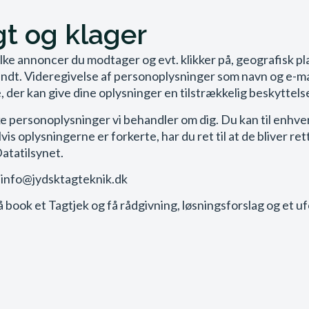
gt og klager
lke annoncer du modtager og evt. klikker på, geografisk pla
ndt. Videregivelse af personoplysninger som navn og e-mail m
, der kan give dine oplysninger en tilstrækkelig beskyttels
ilke personoplysninger vi behandler om dig. Du kan til enhve
s oplysningerne er forkerte, har du ret til at de bliver ret
Datatilsynet.
– info@jydsktagteknik.dk
g? Så book et Tagtjek og få rådgivning, løsningsforslag og et 