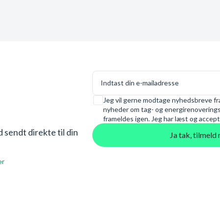
E-mail
Samtykke
Jeg vil gerne modtage nyhedsbreve fra
nyheder om tag- og energirenoveringsl
frameldes igen. Jeg har læst og accept
sendt direkte til din
Ja tak, tilmel
er