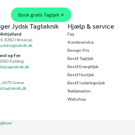
Book gratis Tagtjek
nger Jydsk Tagteknik
Hjælp & service
Midtjylland
Faq
4, 8382 Hinnerup
Kundeservice
ydsktagteknik.dk
Beregn Pris
and og Fyn
Bestil Tagtjek
 6000 Kolding
Bestil Energitjek
dsktagteknik.dk
Bestil Hustjek
4, 2670 Greve
Bestil Isoleringstjek
ktagteknik.dk
Reklamation
Webshop
gleser