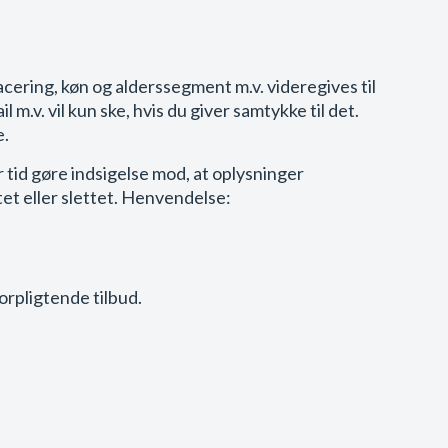
cering, køn og alderssegment m.v. videregives til
.v. vil kun ske, hvis du giver samtykke til det.
e.
r tid gøre indsigelse mod, at oplysninger
tet eller slettet. Henvendelse:
uforpligtende tilbud.