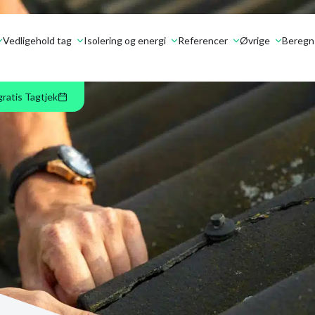
Vedligehold tag
Isolering og energi
Referencer
Øvrige
Beregn 
gratis Tagtjek