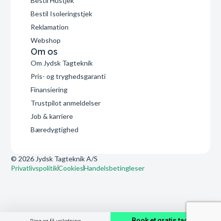
Bestil Hustjek
Bestil Isoleringstjek
Reklamation
Webshop
Om os
Om Jydsk Tagteknik
Pris- og tryghedsgaranti
Finansiering
Trustpilot anmeldelser
Job & karriere
Bæredygtighed
© 2026 Jydsk Tagteknik A/S
Privatlivspolitik
Cookies
Handelsbetingleser
Book et gratis tagtjek