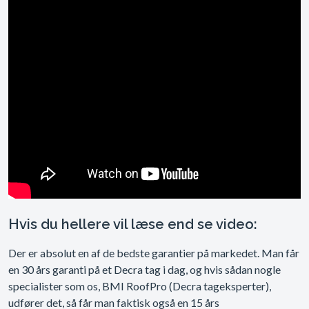
Hvis du hellere vil læse end se video:
Der er absolut en af de bedste garantier på markedet. Man får
en 30 års garanti på et Decra tag i dag, og hvis sådan nogle
specialister som os, BMI RoofPro (Decra tageksperter),
udfører det, så får man faktisk også en 15 års