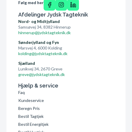
Følg med her
Afdelinger Jydsk Tagteknik
Nord- og Midtjylland
Samsøvej 34, 8382 Hinnerup
hinnerup@jydsktagteknik.dk
Sønderjylland og Fyn
Marsvej 4, 6000 Kolding
kolding@jydsktagteknik.dk
Sjælland
Lunikvej 34, 2670 Greve
greve@jydsktagteknik.dk
Hjælp & service
Faq
Kundeservice
Beregn Pris
Bestil Tagtjek
Bestil Energitjek