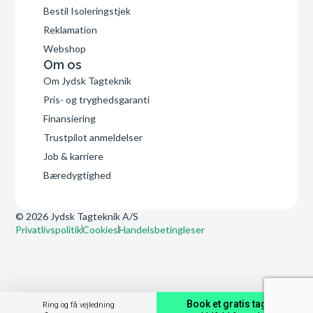
Bestil Isoleringstjek
Reklamation
Webshop
Om os
Om Jydsk Tagteknik
Pris- og tryghedsgaranti
Finansiering
Trustpilot anmeldelser
Job & karriere
Bæredygtighed
© 2026 Jydsk Tagteknik A/S
Privatlivspolitik
Cookies
Handelsbetingleser
Book et gratis tagtjek
Ring og få vejledning