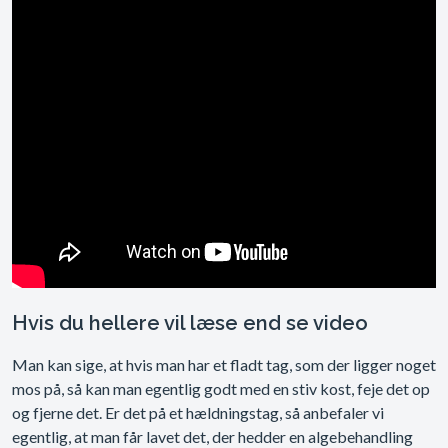
Hvis du hellere vil læse end se video
Man kan sige, at hvis man har et fladt tag, som der ligger noget
mos på, så kan man egentlig godt med en stiv kost, feje det op
og fjerne det. Er det på et hældningstag, så anbefaler vi
egentlig, at man får lavet det, der hedder en algebehandling