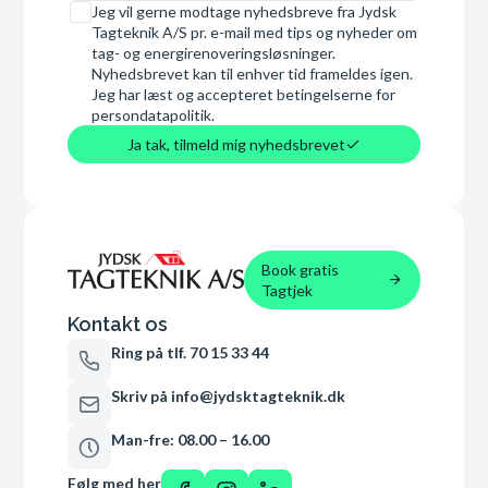
Samtykke
Jeg vil gerne modtage nyhedsbreve fra Jydsk
Tagteknik A/S pr. e-mail med tips og nyheder om
tag- og energirenoveringsløsninger.
Nyhedsbrevet kan til enhver tid frameldes igen.
Jeg har læst og accepteret betingelserne for
persondatapolitik.
Ja tak, tilmeld mig nyhedsbrevet
Book gratis
Tagtjek
Kontakt os
Ring på tlf. 70 15 33 44
Skriv på info@jydsktagteknik.dk
Man-fre: 08.00 – 16.00
Følg med her