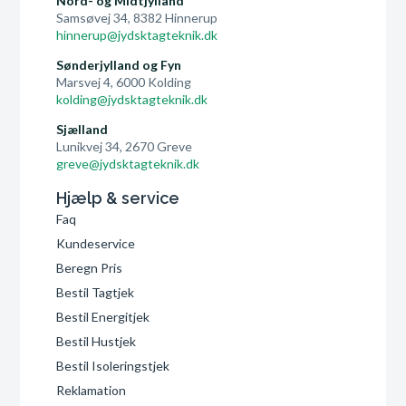
Nord- og Midtjylland
Samsøvej 34, 8382 Hinnerup
hinnerup@jydsktagteknik.dk
Sønderjylland og Fyn
Marsvej 4, 6000 Kolding
kolding@jydsktagteknik.dk
Sjælland
Lunikvej 34, 2670 Greve
greve@jydsktagteknik.dk
Hjælp & service
Faq
Kundeservice
Beregn Pris
Bestil Tagtjek
Bestil Energitjek
Bestil Hustjek
Bestil Isoleringstjek
Reklamation