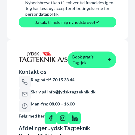
Nyhedsbrevet kan til enhver tid frameldes igen.
Jeg har læst og accepteret betingelserne for
persondatapolitik.
Ja tak, tilmeld mig nyhedsbrevet
Book gratis
Tagtjek
Kontakt os
Ring på tlf. 70 15 33 44
Skriv på info@jydsktagteknik.dk
Man-fre: 08.00 – 16.00
Følg med her
Afdelinger Jydsk Tagteknik