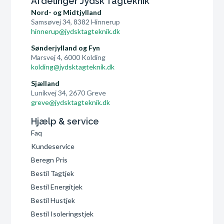
Afdelinger Jydsk Tagteknik
Nord- og Midtjylland
Samsøvej 34, 8382 Hinnerup
hinnerup@jydsktagteknik.dk
Sønderjylland og Fyn
Marsvej 4, 6000 Kolding
kolding@jydsktagteknik.dk
Sjælland
Lunikvej 34, 2670 Greve
greve@jydsktagteknik.dk
Hjælp & service
Faq
Kundeservice
Beregn Pris
Bestil Tagtjek
Bestil Energitjek
Bestil Hustjek
Bestil Isoleringstjek