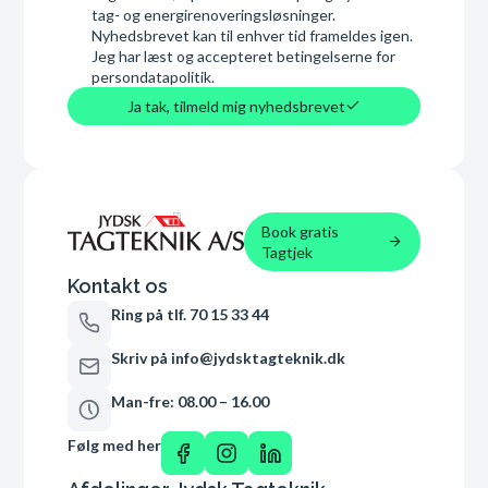
tag- og energirenoveringsløsninger.
Nyhedsbrevet kan til enhver tid frameldes igen.
Jeg har læst og accepteret betingelserne for
persondatapolitik.
Ja tak, tilmeld mig nyhedsbrevet
Book gratis
Tagtjek
Kontakt os
Ring på tlf. 70 15 33 44
Skriv på info@jydsktagteknik.dk
Man-fre: 08.00 – 16.00
Følg med her