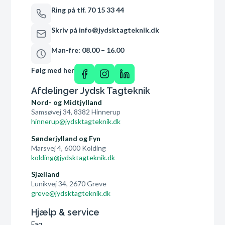
Ring på tlf. 70 15 33 44
Skriv på info@jydsktagteknik.dk
Man-fre: 08.00 – 16.00
Følg med her
Afdelinger Jydsk Tagteknik
Nord- og Midtjylland
Samsøvej 34, 8382 Hinnerup
hinnerup@jydsktagteknik.dk
Sønderjylland og Fyn
Marsvej 4, 6000 Kolding
kolding@jydsktagteknik.dk
Sjælland
Lunikvej 34, 2670 Greve
greve@jydsktagteknik.dk
Hjælp & service
Faq