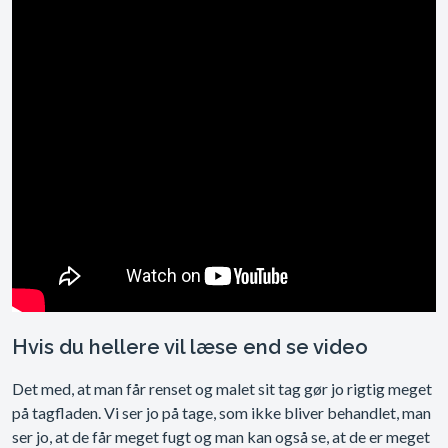
Hvis du hellere vil læse end se video
Det med, at man får renset og malet sit tag gør jo rigtig meget
på tagfladen. Vi ser jo på tage, som ikke bliver behandlet, man
ser jo, at de får meget fugt og man kan også se, at de er meget