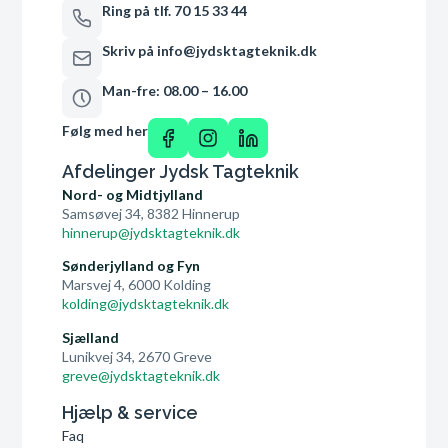
Ring på tlf. 70 15 33 44
Skriv på info@jydsktagteknik.dk
Man-fre: 08.00 – 16.00
Følg med her
Afdelinger Jydsk Tagteknik
Nord- og Midtjylland
Samsøvej 34, 8382 Hinnerup
hinnerup@jydsktagteknik.dk
Sønderjylland og Fyn
Marsvej 4, 6000 Kolding
kolding@jydsktagteknik.dk
Sjælland
Lunikvej 34, 2670 Greve
greve@jydsktagteknik.dk
Hjælp & service
Faq