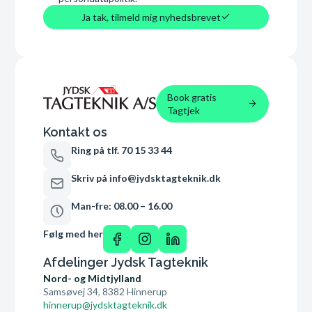
Ja tak, tilmeld mig nyhedsbrevet
Book gratis
Tagtjek
Kontakt os
Ring på tlf. 70 15 33 44
Skriv på info@jydsktagteknik.dk
Man-fre: 08.00 – 16.00
Følg med her
Afdelinger Jydsk Tagteknik
Nord- og Midtjylland
Samsøvej 34, 8382 Hinnerup
hinnerup@jydsktagteknik.dk