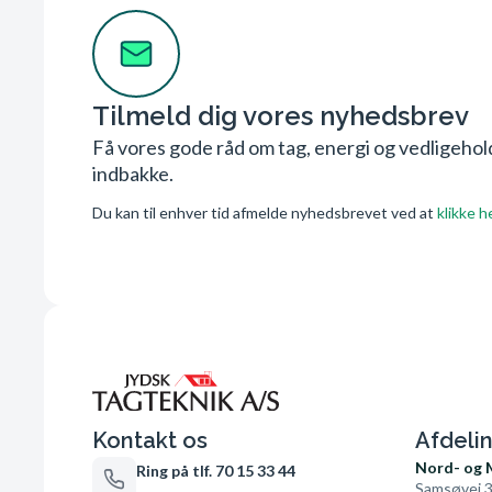
Tilmeld dig vores nyhedsbrev
Få vores gode råd om tag, energi og vedligehold 
indbakke.
Du kan til enhver tid afmelde nyhedsbrevet ved at
klikke h
Kontakt os
Afdeli
Nord- og 
Ring på tlf. 70 15 33 44
Samsøvej 3