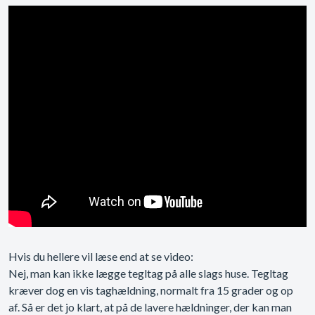
Hvis du hellere vil læse end at se video:
Nej, man kan ikke lægge tegltag på alle slags huse. Tegltag
kræver dog en vis taghældning, normalt fra 15 grader og op
af. Så er det jo klart, at på de lavere hældninger, der kan man