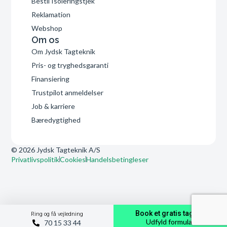
Bestil Isoleringstjek
Reklamation
Webshop
Om os
Om Jydsk Tagteknik
Pris- og tryghedsgaranti
Finansiering
Trustpilot anmeldelser
Job & karriere
Bæredygtighed
© 2026 Jydsk Tagteknik A/S
Privatlivspolitik
Cookies
Handelsbetingleser
Book et gratis tagtjek
Ring og få vejledning
Udfyld formular
70 15 33 44