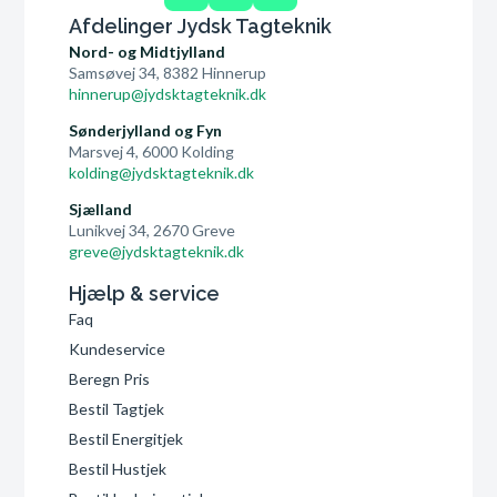
Afdelinger Jydsk Tagteknik
Nord- og Midtjylland
Samsøvej 34, 8382 Hinnerup
hinnerup@jydsktagteknik.dk
Sønderjylland og Fyn
Marsvej 4, 6000 Kolding
kolding@jydsktagteknik.dk
Sjælland
Lunikvej 34, 2670 Greve
greve@jydsktagteknik.dk
Hjælp & service
Faq
Kundeservice
Beregn Pris
Bestil Tagtjek
Bestil Energitjek
Bestil Hustjek