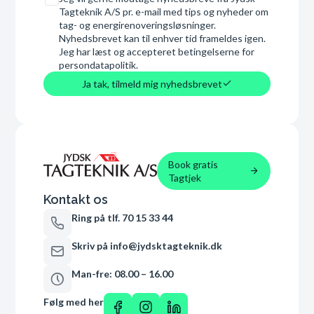
Tagteknik A/S pr. e-mail med tips og nyheder om
tag- og energirenoveringsløsninger.
Nyhedsbrevet kan til enhver tid frameldes igen.
Jeg har læst og accepteret betingelserne for
persondatapolitik.
Ja tak, tilmeld mig nyhedsbrevet
Book gratis
Tagtjek
Kontakt os
Ring på tlf. 70 15 33 44
Skriv på info@jydsktagteknik.dk
Man-fre: 08.00 – 16.00
Følg med her