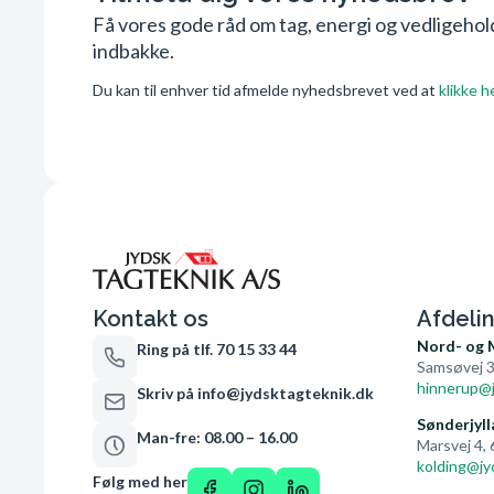
Få vores gode råd om tag, energi og vedligehold 
indbakke.
Du kan til enhver tid afmelde nyhedsbrevet ved at
klikke h
Kontakt os
Afdeli
Nord- og 
Ring på tlf. 70 15 33 44
Samsøvej 3
hinnerup@j
Skriv på info@jydsktagteknik.dk
Sønderjyll
Man-fre: 08.00 – 16.00
Marsvej 4,
kolding@jy
Følg med her