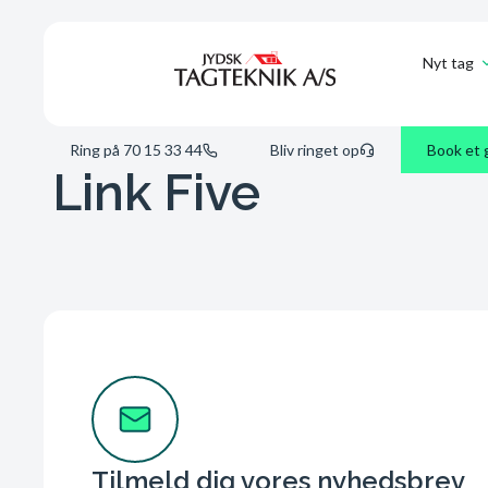
Nyt tag
Ring på 70 15 33 44
Bliv ringet op
Book et 
Link Five
Tilmeld dig vores nyhedsbrev