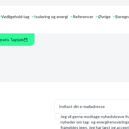
Vedligehold tag
Isolering og energi
Referencer
Øvrige
Beregn 
gratis Tagtjek
E-mail
Samtykke
Jeg vil gerne modtage nyhedsbreve fra
nyheder om tag- og energirenoveringsl
frameldes igen. Jeg har læst og accept