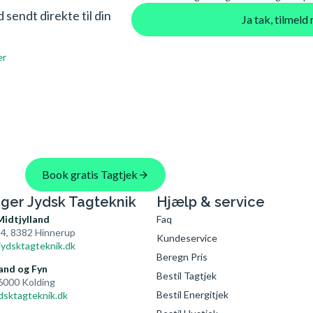
sendt direkte til din
Ja tak, tilmel
er
Book gratis Tagtjek
nger Jydsk Tagteknik
Hjælp & service
Midtjylland
Faq
4, 8382 Hinnerup
Kundeservice
ydsktagteknik.dk
Beregn Pris
and og Fyn
Bestil Tagtjek
 6000 Kolding
Bestil Energitjek
dsktagteknik.dk