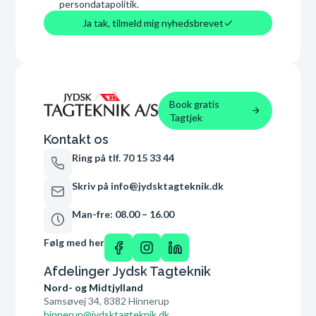
persondatapolitik.
Ja tak, tilmeld mig nyhedsbrevet
Book gratis
Tagtjek
Kontakt os
Ring på tlf. 70 15 33 44
Skriv på info@jydsktagteknik.dk
Man-fre: 08.00 – 16.00
Følg med her
Afdelinger Jydsk Tagteknik
Nord- og Midtjylland
Samsøvej 34, 8382 Hinnerup
hinnerup@jydsktagteknik.dk