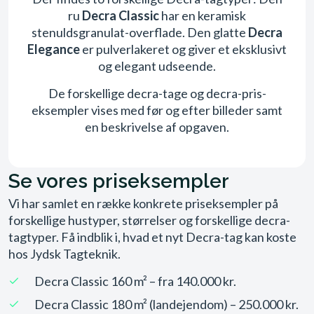
ru
Decra Classic
har en keramisk
stenuldsgranulat-overflade. Den glatte
Decra
Elegance
er pulverlakeret og giver et eksklusivt
og elegant udseende.
De forskellige decra-tage og decra-pris-
eksempler vises med før og efter billeder samt
en beskrivelse af opgaven.
Se vores priseksempler
Vi har samlet en række konkrete priseksempler på
forskellige hustyper, størrelser og forskellige decra-
tagtyper. Få indblik i, hvad et nyt Decra-tag kan koste
hos Jydsk Tagteknik.
Decra Classic 160 m² – fra 140.000 kr.
Decra Classic 180 m² (landejendom) – 250.000 kr.