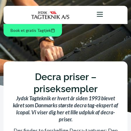
Book et gratis Tagtjek
Decra priser –
priseksempler
Jydsk Tagteknik er hvert år siden 1993 blevet
kåret som Danmarks største decra tag-ekspert af
Icopal. Vi viser dig her et lille udpluk af decra-
priser.
Der findes to forskellige Decra-tagtyper: Den