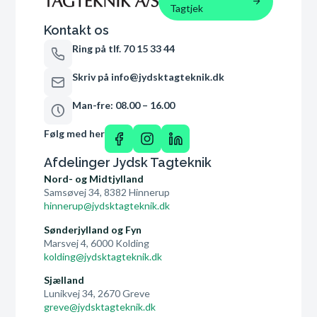
Tagtjek
Kontakt os
Ring på tlf. 70 15 33 44
Skriv på info@jydsktagteknik.dk
Man-fre: 08.00 – 16.00
Følg med her
Afdelinger Jydsk Tagteknik
Nord- og Midtjylland
Samsøvej 34, 8382 Hinnerup
hinnerup@jydsktagteknik.dk
Sønderjylland og Fyn
Marsvej 4, 6000 Kolding
kolding@jydsktagteknik.dk
Sjælland
Lunikvej 34, 2670 Greve
greve@jydsktagteknik.dk