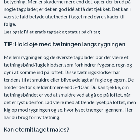
betydning. Men er skaderne mere end det, og er der brud på
nogle tagplader, er det en god idé at få det tjekket. Det kan i
værste fald betyde utætheder i taget med dyre skader til
følge.
Læs også: Få et gratis tagtjek og status på dit tag
TIP: Hold øje med tætningen langs rygningen
Mellem rygningen og de øverste tagplader bør der være et
tætningsbånd/fugleklodser, som forhindrer fygesne, regn og
dyr i at komme ind på loftet. Disse tætningsklodser har
tendens til at smuldre eller blive ødelagt af fugle og egern. De
holder derfor sjældent mere end 5-10 år. Du kan tjekke, om
tætningsbåndet er ved at smuldre ved at gå op på loftet, når
det er lyst udenfor. Lad være med at tænde lyset på loftet, men
kig op mod rygningen og se, hvor lyset trænger igennem. Her
har du brug for ny tætning.
Kan eternittaget males?