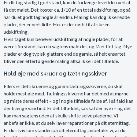
Er dit tag stadig i god stand, kan du forlænge levetiden ved at
få det malet. Det koster ca. 1/10 af en total udskiftning, og så
har du et godt tag nogle år endnu. Maling kan dog ikke redde
plader, der er nedslidte. Her er der nødt til at ske en
udskiftning.
Hvis taget kun behøver udskiftning af nogle plader, for at
være i fin stand, kan du sagtens male det, og få et flot tag. Nye
plader er dog typisk glattere end de gamle, så helt ensartet
bliver den efterfølgende maling altså ikke i det tilfælde.
Hold øje med skruer og tætningsskiver
Ellers er det skruerne og gummitætningsskiverne, du skal
holde mest øje med. Tætningsskiverne har det med at mørne
og miste deres effekt – og i nogle tilfælde falde af. I så fald kan
der trænge vand ind. Er det tilfældet, så skal der nye i – og det
kan man sagtens uden at skulle skifte selve pladerne. Vi
anbefaler ikke, at du selv laver reparationer på dit eternittag.
Er du i tvivl om standen på dit eternittag, anbefaler vi, at du