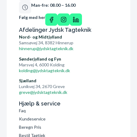
Man-fre: 08.00 – 16.00
Følg med her
Afdelinger Jydsk Tagteknik
Nord- og Midtjylland
Samsøvej 34, 8382 Hinnerup
hinnerup@jydsktagteknik.dk
Sønderjylland og Fyn
Marsvej 4, 6000 Kolding
kolding@jydsktagteknik.dk
Sjælland
Lunikvej 34, 2670 Greve
greve@jydsktagteknik.dk
Hjælp & service
Faq
Kundeservice
Beregn Pris
Bestil Tagtjek