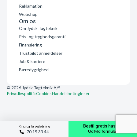
Reklamation
Webshop
Om os
Om Jydsk Tagteknik
Pris- og tryghedsgaranti
Finansiering
Trustpilot anmeldelser
Job & karriere
Bæredygtighed
© 2026 Jydsk Tagteknik A/S
Privatlivspolitik
Cookies
Handelsbetingleser
Bestil gratis hustjek
Ring og få vejledning
Udfyld formular
70 15 33 44