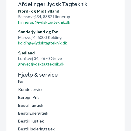
Afdelinger Jydsk Tagteknik
Nord- og Midtjylland
Samsøvej 34, 8382 Hinnerup
hinnerup@jydsktagteknik.dk
Sønderjylland og Fyn
Marsvej 4, 6000 Kolding
kolding@jydsktagteknik.dk
Sjælland
Lunikvej 34, 2670 Greve
greve@jydsktagteknik.dk
Hjælp & service
Faq
Kundeservice
Beregn Pris
Bestil Tagtjek
Bestil Energitjek
Bestil Hustjek
Bestil Isoleringstjek