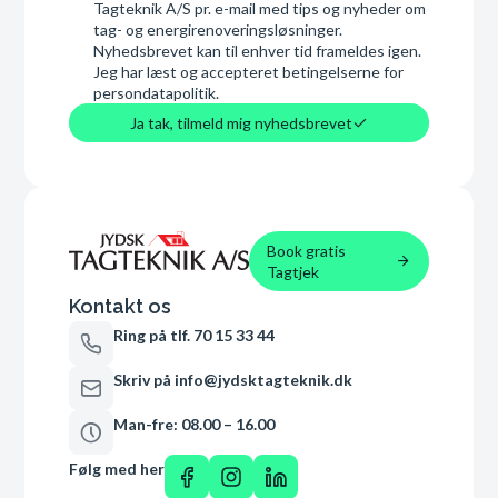
Tagteknik A/S pr. e-mail med tips og nyheder om
tag- og energirenoveringsløsninger.
Nyhedsbrevet kan til enhver tid frameldes igen.
Jeg har læst og accepteret betingelserne for
persondatapolitik.
Ja tak, tilmeld mig nyhedsbrevet
Book gratis
Tagtjek
Kontakt os
Ring på tlf. 70 15 33 44
Skriv på info@jydsktagteknik.dk
Man-fre: 08.00 – 16.00
Følg med her