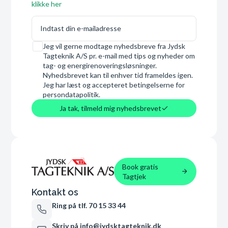
klikke her
E-mail
Samtykke
Jeg vil gerne modtage nyhedsbreve fra Jydsk
Tagteknik A/S pr. e-mail med tips og nyheder om
tag- og energirenoveringsløsninger.
Nyhedsbrevet kan til enhver tid frameldes igen.
Jeg har læst og accepteret betingelserne for
persondatapolitik.
Ja tak, tilmeld mig nyhedsbrevet
Book gratis
Tagtjek
Kontakt os
Ring på tlf. 70 15 33 44
Skriv på info@jydsktagteknik.dk