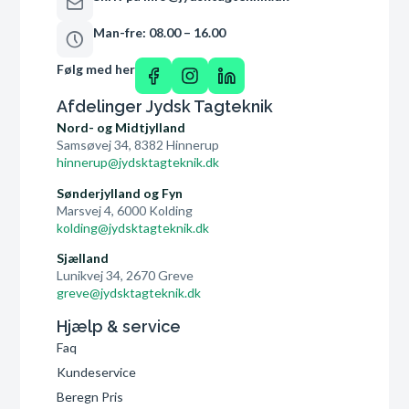
Man-fre: 08.00 – 16.00
Følg med her
Afdelinger Jydsk Tagteknik
Nord- og Midtjylland
Samsøvej 34, 8382 Hinnerup
hinnerup@jydsktagteknik.dk
Sønderjylland og Fyn
Marsvej 4, 6000 Kolding
kolding@jydsktagteknik.dk
Sjælland
Lunikvej 34, 2670 Greve
greve@jydsktagteknik.dk
Hjælp & service
Faq
Kundeservice
Beregn Pris