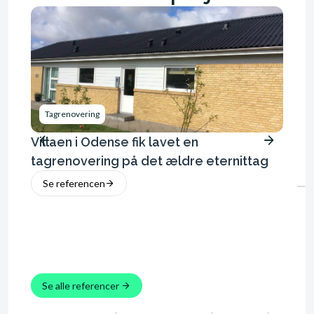
Tagrenovering
Tagr
Villaen i Odense fik lavet en
Hus i
Huset 
tagrenovering på det ældre eternittag
bølge 
Se referencen
Tagtyp
Se 
Se alle referencer