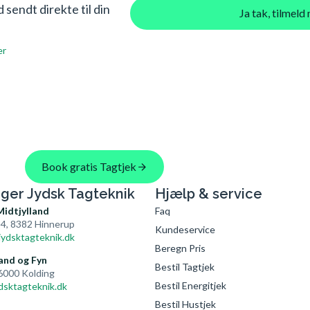
sendt direkte til din
Ja tak, tilmel
er
Book gratis Tagtjek
nger Jydsk Tagteknik
Hjælp & service
Midtjylland
Faq
4, 8382 Hinnerup
Kundeservice
ydsktagteknik.dk
Beregn Pris
and og Fyn
Bestil Tagtjek
 6000 Kolding
Bestil Energitjek
dsktagteknik.dk
Bestil Hustjek