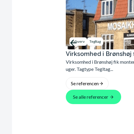
Erhverv
Tegltag
Virksomhed i Brønshøj f
Virksomhed i Brønshøj fik montere
uger. Tagtype Tegltag...
Se referencen
Se alle referencer