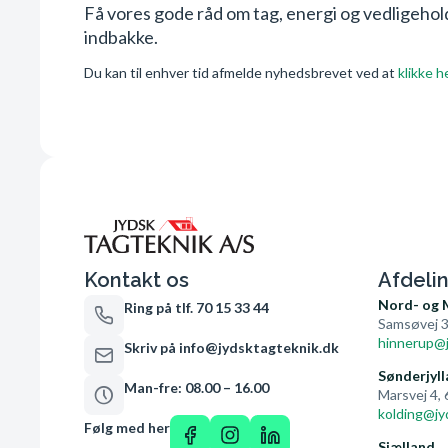
Få vores gode råd om tag, energi og vedligehold 
indbakke.
Du kan til enhver tid afmelde nyhedsbrevet ved at
klikke h
Kontakt os
Afdeli
Nord- og 
Ring på tlf. 70 15 33 44
Samsøvej 3
hinnerup@j
Skriv på info@jydsktagteknik.dk
Sønderjyll
Man-fre: 08.00 – 16.00
Marsvej 4,
kolding@jy
Følg med her
Sjælland