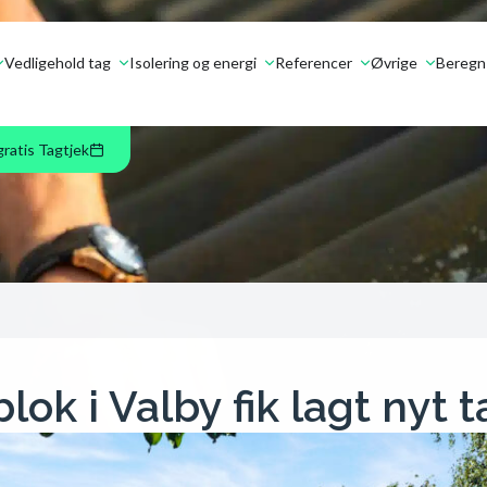
Vedligehold tag
Isolering og energi
Referencer
Øvrige
Beregn 
gratis Tagtjek
blok i Valby fik lagt nyt 