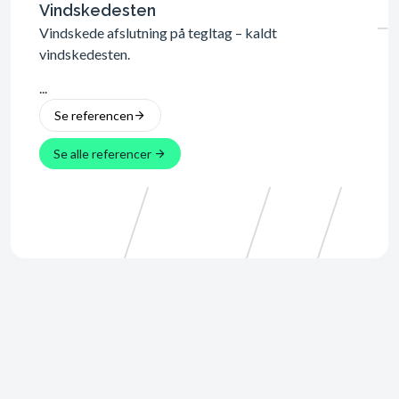
Monter
Vindskedesten
specia
Vindskede afslutning på tegltag – kaldt
fastem
vindskedesten.
...
...
Se 
Se referencen
Se alle referencer