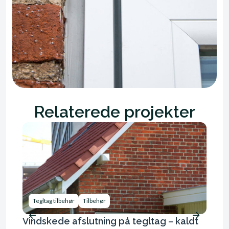
Relaterede projekter
Beto
Tegltag tilbehør
Tilbehør
Tegl
Vindskede afslutning på tegltag – kaldt
Mont