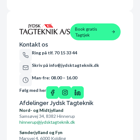
Book gratis
Tagtjek
Kontakt os
Ring på tlf. 70 15 33 44
Skriv på info@jydsktagteknik.dk
Man-fre: 08.00 – 16.00
Følg med her
Afdelinger Jydsk Tagteknik
Nord- og Midtjylland
Samsøvej 34, 8382 Hinnerup
hinnerup@jydsktagteknik.dk
Sønderjylland og Fyn
Marsvej 4, 6000 Kolding