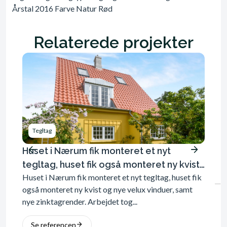
Årstal 2016 Farve Natur Rød
Relaterede projekter
Tegltag
Erh
Huset i Nærum fik monteret et nyt
Virks
Virkso
tegltag, huset fik også monteret ny kvist
blevet
Huset i Nærum fik monteret et nyt tegltag, huset fik
og nye velux vinduer, samt nye
Arbejd
også monteret ny kvist og nye velux vinduer, samt
zinktagrender.
nye zinktagrender. Arbejdet tog...
Se 
Se referencen