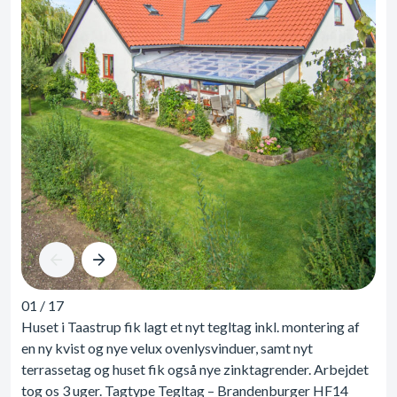
01
/
17
Huset i Taastrup fik lagt et nyt tegltag inkl. montering af
en ny kvist og nye velux ovenlysvinduer, samt nyt
terrassetag og huset fik også nye zinktagrender. Arbejdet
tog os 3 uger. Tagtype Tegltag – Brandenburger HF14