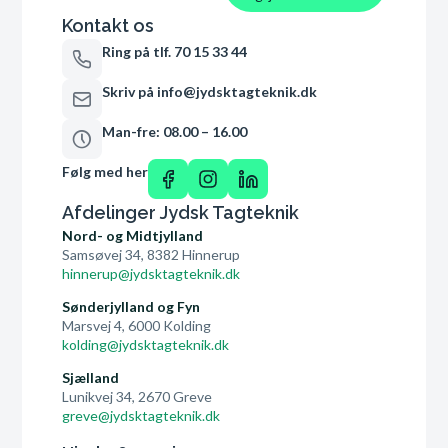
Kontakt os
Ring på tlf. 70 15 33 44
Skriv på info@jydsktagteknik.dk
Man-fre: 08.00 – 16.00
Følg med her
Afdelinger Jydsk Tagteknik
Nord- og Midtjylland
Samsøvej 34, 8382 Hinnerup
hinnerup@jydsktagteknik.dk
Sønderjylland og Fyn
Marsvej 4, 6000 Kolding
kolding@jydsktagteknik.dk
Sjælland
Lunikvej 34, 2670 Greve
greve@jydsktagteknik.dk