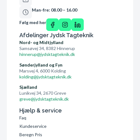
Man-fre: 08.00 – 16.00
Følg med her
Afdelinger Jydsk Tagteknik
Nord- og Midtjylland
Samsøvej 34, 8382 Hinnerup
hinnerup@jydsktagteknik.dk
Sønderjylland og Fyn
Marsvej 4, 6000 Kolding
kolding@jydsktagteknik.dk
Sjælland
Lunikvej 34, 2670 Greve
greve@jydsktagteknik.dk
Hjælp & service
Faq
Kundeservice
Beregn Pris