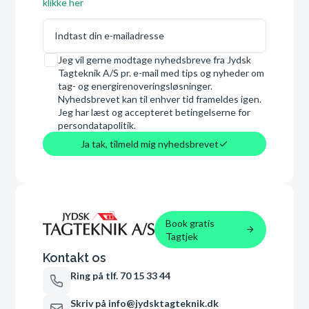
klikke her
E-mail
Samtykke
Jeg vil gerne modtage nyhedsbreve fra Jydsk
Tagteknik A/S pr. e-mail med tips og nyheder om
tag- og energirenoveringsløsninger.
Nyhedsbrevet kan til enhver tid frameldes igen.
Jeg har læst og accepteret betingelserne for
persondatapolitik.
Ja tak, tilmeld mig nyhedsbrevet
Book gratis
Tagtjek
Kontakt os
Ring på tlf. 70 15 33 44
Skriv på info@jydsktagteknik.dk