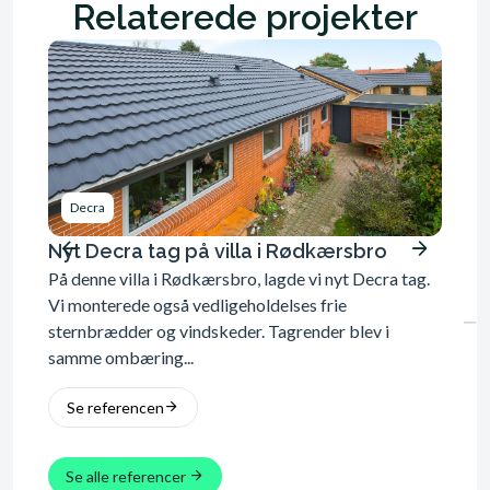
Relaterede projekter
Decra
Dec
Nyt Decra tag på villa i Rødkærsbro
Tage
På denne villa i Rødkærsbro, lagde vi nyt Decra tag.
udsk
Vi monterede også vedligeholdelses frie
Tagene
nye 
sternbrædder og vindskeder. Tagrender blev i
gamle 
bille
samme ombæring...
der bl
gavlbe
Se referencen
Se 
Se alle referencer