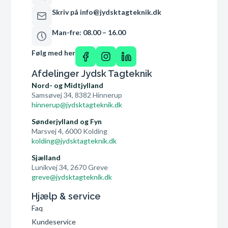
Skriv på info@jydsktagteknik.dk
Man-fre: 08.00 – 16.00
Følg med her
Afdelinger Jydsk Tagteknik
Nord- og Midtjylland
Samsøvej 34, 8382 Hinnerup
hinnerup@jydsktagteknik.dk
Sønderjylland og Fyn
Marsvej 4, 6000 Kolding
kolding@jydsktagteknik.dk
Sjælland
Lunikvej 34, 2670 Greve
greve@jydsktagteknik.dk
Hjælp & service
Faq
Kundeservice