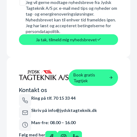
Samtykke
Jeg vil gerne modtage nyhedsbreve fra Jydsk
Tagteknik A/S pr. e-mail med tips og nyheder om
tag- og energirenoveringsløsninger.
Nyhedsbrevet kan til enhver tid frameldes igen.
Jeg har læst og accepteret betingelserne for
persondatapolitik.
Ja tak, tilmeld mig nyhedsbrevet
Book gratis
Tagtjek
Kontakt os
Ring på tlf. 70 15 33 44
Skriv på info@jydsktagteknik.dk
Man-fre: 08.00 – 16.00
Følg med her