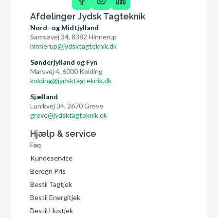
Afdelinger Jydsk Tagteknik
Nord- og Midtjylland
Samsøvej 34, 8382 Hinnerup
hinnerup@jydsktagteknik.dk
Sønderjylland og Fyn
Marsvej 4, 6000 Kolding
kolding@jydsktagteknik.dk
Sjælland
Lunikvej 34, 2670 Greve
greve@jydsktagteknik.dk
Hjælp & service
Faq
Kundeservice
Beregn Pris
Bestil Tagtjek
Bestil Energitjek
Bestil Hustjek