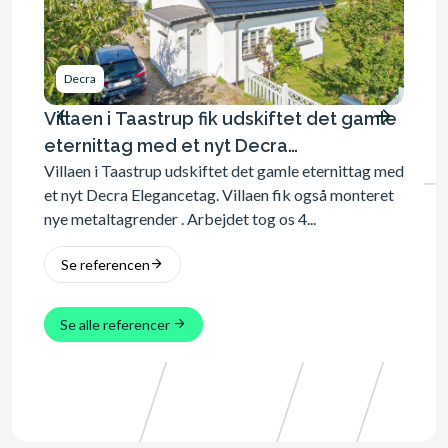
Decra
Dec
Villaen i Taastrup fik udskiftet det gamle
Det g
eternittag med et nyt Decra
Decr
Villaen i Taastrup udskiftet det gamle eternittag med
Det ga
Elegancetag.
et nyt Decra Elegancetag. Villaen fik også monteret
Elegan
nye metaltagrender . Arbejdet tog os 4...
monter
Se referencen
Se 
Se alle referencer