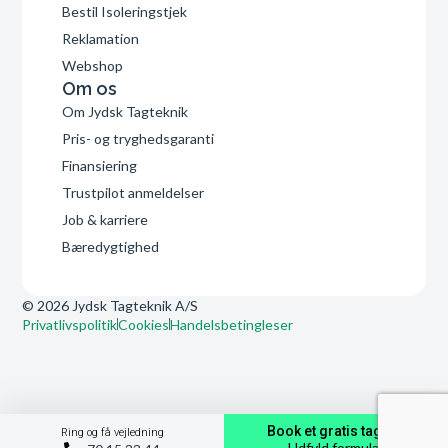
Bestil Isoleringstjek
Reklamation
Webshop
Om os
Om Jydsk Tagteknik
Pris- og tryghedsgaranti
Finansiering
Trustpilot anmeldelser
Job & karriere
Bæredygtighed
© 2026 Jydsk Tagteknik A/S
Privatlivspolitik
Cookies
Handelsbetingleser
Book et gratis tagtjek
Ring og få vejledning
Udfyld formular