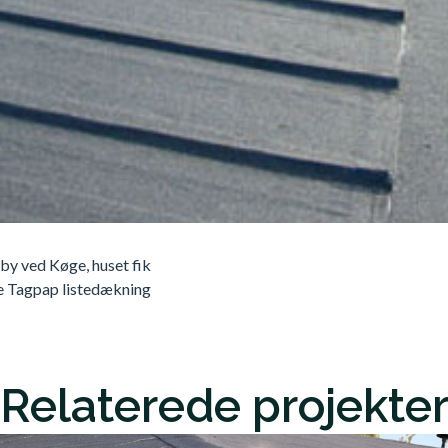
øby ved Køge, huset fik
e Tagpap listedækning
Relaterede projekte