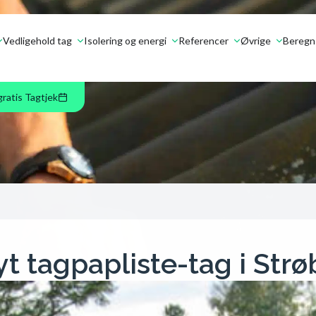
Vedligehold tag
Isolering og energi
Referencer
Øvrige
Beregn 
gratis Tagtjek
t tagpapliste-tag i Strø