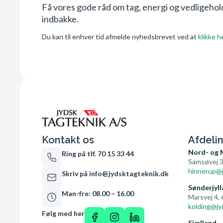
Få vores gode råd om tag, energi og vedligehold 
indbakke.
Du kan til enhver tid afmelde nyhedsbrevet ved at
klikke h
Kontakt os
Afdeli
Nord- og 
Ring på tlf. 70 15 33 44
Samsøvej 3
hinnerup@j
Skriv på info@jydsktagteknik.dk
Sønderjyll
Man-fre: 08.00 – 16.00
Marsvej 4,
kolding@jy
Følg med her
Sjælland