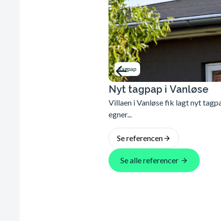
Tagpap
Nyt tagpap i Vanløse
Villaen i Vanløse fik lagt nyt tag
egner...
Se referencen
Se alle referencer