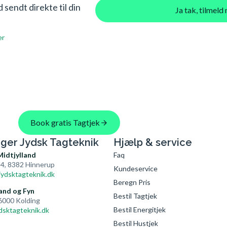
sendt direkte til din
Ja tak, tilmel
er
Book gratis Tagtjek
nger Jydsk Tagteknik
Hjælp & service
Midtjylland
Faq
4, 8382 Hinnerup
Kundeservice
ydsktagteknik.dk
Beregn Pris
and og Fyn
Bestil Tagtjek
 6000 Kolding
Bestil Energitjek
dsktagteknik.dk
Bestil Hustjek