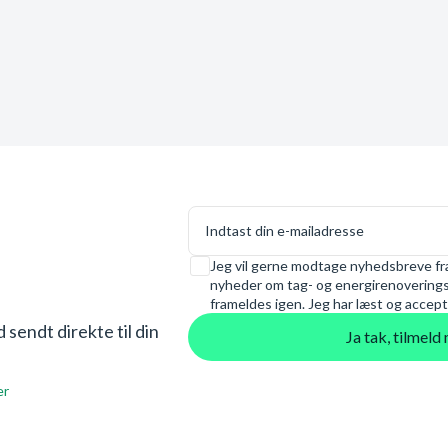
E-mail
Samtykke
Jeg vil gerne modtage nyhedsbreve fra
nyheder om tag- og energirenoveringsl
frameldes igen. Jeg har læst og accept
sendt direkte til din
Ja tak, tilmel
er