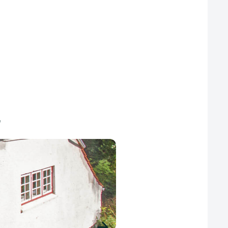
r
Tegltag