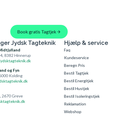
Book gratis Tagtjek
nger Jydsk Tagteknik
Hjælp & service
Midtjylland
Faq
4, 8382 Hinnerup
Kundeservice
ydsktagteknik.dk
Beregn Pris
and og Fyn
Bestil Tagtjek
 6000 Kolding
Bestil Energitjek
dsktagteknik.dk
Bestil Hustjek
4, 2670 Greve
Bestil Isoleringstjek
ktagteknik.dk
Reklamation
Webshop