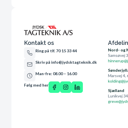
Kontakt os
Afdeli
Nord- og 
Ring på tlf. 70 15 33 44
Samsøvej 3
hinnerup@j
Skriv på info@jydsktagteknik.dk
Sønderjyll
Man-fre: 08.00 – 16.00
Marsvej 4,
kolding@jy
Følg med her
Sjælland
Lunikvej 3
greve@jyds