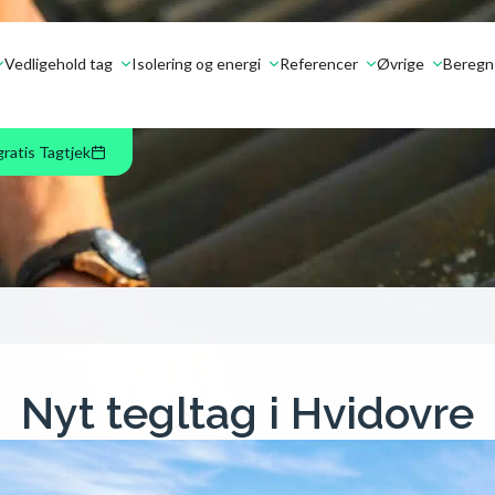
Vedligehold tag
Isolering og energi
Referencer
Øvrige
Beregn 
gratis Tagtjek
Nyt tegltag i Hvidovre