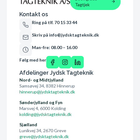
Tagtjek
Kontakt os
Ring på tlf. 70 15 33 44
Skriv på info@jydsktagteknik.dk
Man-fre: 08.00 – 16.00
Følg med her
Afdelinger Jydsk Tagteknik
Nord- og Midtjylland
Samsøvej 34, 8382 Hinnerup
hinnerup@jydsktagteknik.dk
Sønderjylland og Fyn
Marsvej 4, 6000 Kolding
kolding@jydsktagteknik.dk
Sjælland
Lunikvej 34, 2670 Greve
greve@jydsktagteknik.dk