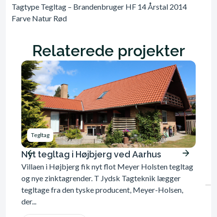
Tagtype Tegltag – Brandenbruger HF 14 Årstal 2014
Farve Natur Rød
Relaterede projekter
Tegltag
Tegl
Nyt tegltag i Højbjerg ved Aarhus
Nyt T
Villaen i Højbjerg fik nyt flot Meyer Holsten tegltag
Nyt So
og nye zinktagrender. T Jydsk Tagteknik lægger
der bl
tegltage fra den tyske producent, Meyer-Holsen,
kobber
der...
Se 