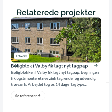
Relaterede projekter
Erhverv
Erh
Boligblok i Valby fik lagt nyt tagpap
Ejend
Boligblokken i Valby fik lagt nyt tagpap, bygningen
tegl
fik også monteret nye zink tagrender og udvendig
Ejendo
nye z
træværk. Arbejdet tog os 14 dage Tagtype...
ovenly
tog os
Se referencen
Se 