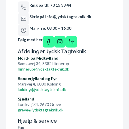
Ring på tlf. 70 15 33 44
Skriv på info@jydsktagteknik.dk
Man-fre: 08.00 – 16.00
Følg med her
Afdelinger Jydsk Tagteknik
Nord- og Midtjylland
Samsøvej 34, 8382 Hinnerup
hinnerup@jydsktagteknik.dk
Sønderjylland og Fyn
Marsvej 4, 6000 Kolding
kolding@jydsktagteknik.dk
Sjælland
Lunikvej 34, 2670 Greve
greve@jydsktagteknik.dk
Hjælp & service
Faq