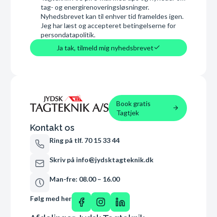
tag- og energirenoveringsløsninger.
Nyhedsbrevet kan til enhver tid frameldes igen.
Jeg har læst og accepteret betingelserne for
persondatapolitik.
Ja tak, tilmeld mig nyhedsbrevet
Book gratis
Tagtjek
Kontakt os
Ring på tlf. 70 15 33 44
Skriv på info@jydsktagteknik.dk
Man-fre: 08.00 – 16.00
Følg med her