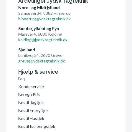
Afdelinger Jydsk Tagteknik
Nord- og Midtjylland
Samsøvej 34, 8382 Hinnerup
hinnerup@jydsktagteknik.dk
Sønderjylland og Fyn
Marsvej 4, 6000 Kolding
kolding@jydsktagteknik.dk
Sjælland
Lunikvej 34, 2670 Greve
greve@jydsktagteknik.dk
Hjælp & service
Faq
Kundeservice
Beregn Pris
Bestil Tagtjek
Bestil Energitjek
Bestil Hustjek
Bestil Isoleringstjek