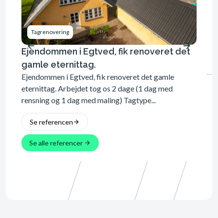
Tagrenovering
Tagr
Ejendommen i Egtved, fik renoveret det
Villa
gamle eternittag.
eksi
Ejendommen i Egtved, fik renoveret det gamle
Se 
eternittag. Arbejdet tog os 2 dage (1 dag med
rensning og 1 dag med maling) Tagtype...
Se referencen
Se alle referencer