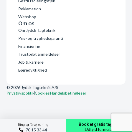
Bestil Isoleringstjek
Reklamation
Webshop
Om os
Om Jydsk Tagteknik
Pris- og tryghedsgaranti
Finansiering
Trustpilot anmeldelser
Job & karriere
Bæredygtighed
© 2026 Jydsk Tagteknik A/S
Privatlivspolitik
Cookies
Handelsbetingleser
Book et gratis tagtjek
Ring og få vejledning
Udfyld formular
70 15 33 44