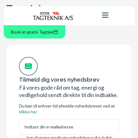
Tag:
Job
Book et gratis Tagtjek
Tilmeld dig vores nyhedsbrev
Få vores gode råd om tag, energi og
vedligehold sendt direkte til din indbakke.
Du kan til enhver tid afmelde nyhedsbrevet ved at
klikke her
E-mail
Samtykke
Jeg vil gerne modtage nyhedsbreve fra Jydsk