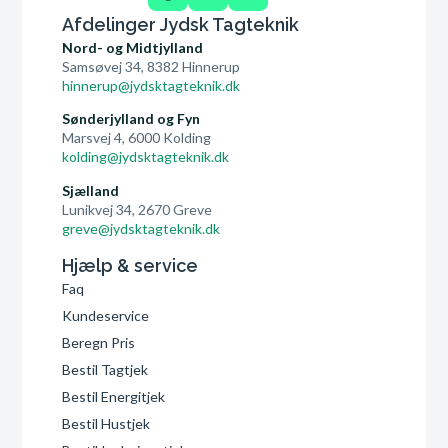
Afdelinger Jydsk Tagteknik
Nord- og Midtjylland
Samsøvej 34, 8382 Hinnerup
hinnerup@jydsktagteknik.dk
Sønderjylland og Fyn
Marsvej 4, 6000 Kolding
kolding@jydsktagteknik.dk
Sjælland
Lunikvej 34, 2670 Greve
greve@jydsktagteknik.dk
Hjælp & service
Faq
Kundeservice
Beregn Pris
Bestil Tagtjek
Bestil Energitjek
Bestil Hustjek