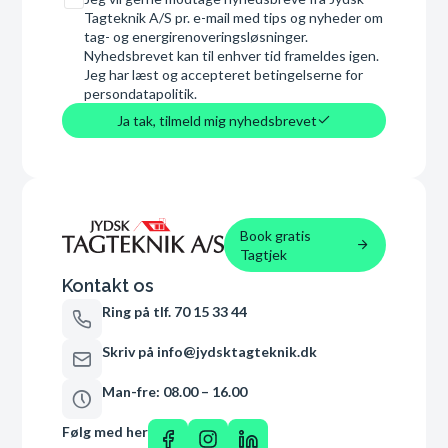
Tagteknik A/S pr. e-mail med tips og nyheder om
tag- og energirenoveringsløsninger.
Nyhedsbrevet kan til enhver tid frameldes igen.
Jeg har læst og accepteret betingelserne for
persondatapolitik.
Ja tak, tilmeld mig nyhedsbrevet
Book gratis
Tagtjek
Kontakt os
Ring på tlf. 70 15 33 44
Skriv på info@jydsktagteknik.dk
Man-fre: 08.00 – 16.00
Følg med her