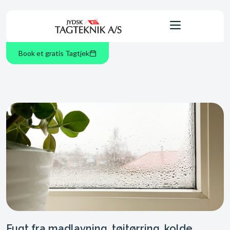
Book et gratis Tagtjek
Fugt fra madlavning, tøjtørring, kolde