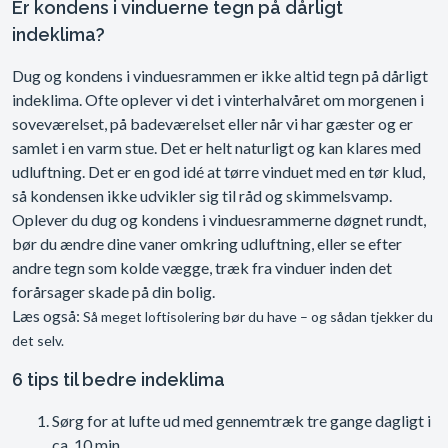
Er kondens i vinduerne tegn på dårligt
indeklima?
Dug og kondens i vinduesrammen er ikke altid tegn på dårligt
indeklima. Ofte oplever vi det i vinterhalvåret om morgenen i
soveværelset, på badeværelset eller når vi har gæster og er
samlet i en varm stue. Det er helt naturligt og kan klares med
udluftning. Det er en god idé at tørre vinduet med en tør klud,
så kondensen ikke udvikler sig til råd og skimmelsvamp.
Oplever du dug og kondens i vinduesrammerne døgnet rundt,
bør du ændre dine vaner omkring udluftning, eller se efter
andre tegn som kolde vægge, træk fra vinduer inden det
forårsager skade på din bolig.
Læs også:
Så meget loftisolering bør du have – og sådan tjekker du
det selv.
6 tips til bedre indeklima
Sørg for at lufte ud med gennemtræk tre gange dagligt i
ca. 10 min.