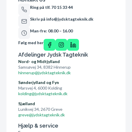
Ring på tlf. 70 15 33 44
Skriv på info@jydsktagteknik.dk
Man-fre: 08.00 – 16.00
Følg med her
Afdelinger Jydsk Tagteknik
Nord- og Midtjylland
Samsøvej 34, 8382 Hinnerup
hinnerup@jydsktagteknik.dk
Sønderjylland og Fyn
Marsvej 4, 6000 Kolding
kolding@jydsktagteknik.dk
Sjælland
Lunikvej 34, 2670 Greve
greve@jydsktagteknik.dk
Hjælp & service