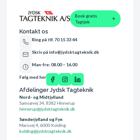
Book gratis
Tagtjek
Kontakt os
Ring på tlf. 70 15 33 44
Skriv på info@jydsktagteknik.dk
Man-fre: 08.00 – 16.00
Følg med her
Afdelinger Jydsk Tagteknik
Nord- og Midtjylland
Samsøvej 34, 8382 Hinnerup
hinnerup@jydsktagteknik.dk
Sønderjylland og Fyn
Marsvej 4, 6000 Kolding
kolding@jydsktagteknik.dk