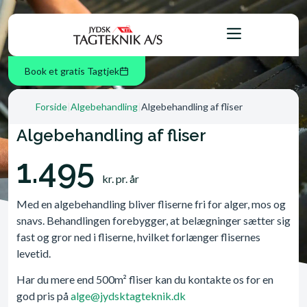
Book et gratis Tagtjek
Forside
|
Algebehandling
|
Algebehandling af fliser
Algebehandling af fliser
1.495
kr. pr. år
Med en algebehandling bliver fliserne fri for alger, mos og
snavs. Behandlingen forebygger, at belægninger sætter sig
fast og gror ned i fliserne, hvilket forlænger flisernes
levetid.
Har du mere end 500m² fliser kan du kontakte os for en
god pris på
alge@jydsktagteknik.dk