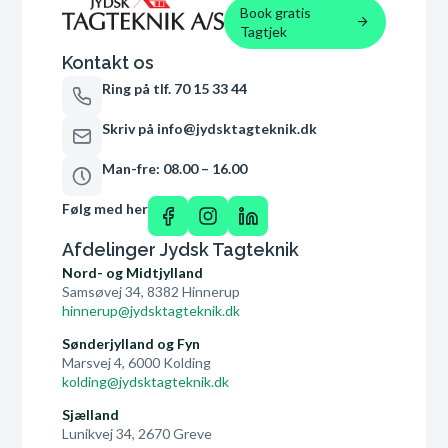
Book gratis
Tagtjek
Kontakt os
Ring på tlf. 70 15 33 44
Skriv på info@jydsktagteknik.dk
Man-fre: 08.00 – 16.00
Følg med her
Afdelinger Jydsk Tagteknik
Nord- og Midtjylland
Samsøvej 34, 8382 Hinnerup
hinnerup@jydsktagteknik.dk
Sønderjylland og Fyn
Marsvej 4, 6000 Kolding
kolding@jydsktagteknik.dk
Sjælland
Lunikvej 34, 2670 Greve