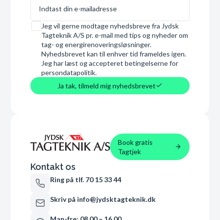
E-mail
Samtykke
Jeg vil gerne modtage nyhedsbreve fra Jydsk
Tagteknik A/S pr. e-mail med tips og nyheder om
tag- og energirenoveringsløsninger.
Nyhedsbrevet kan til enhver tid frameldes igen.
Jeg har læst og accepteret betingelserne for
persondatapolitik.
Ja tak, tilmeld mig nyhedsbrevet
Book gratis
Tagtjek
Kontakt os
Ring på tlf. 70 15 33 44
Skriv på info@jydsktagteknik.dk
Man-fre: 08.00 – 16.00