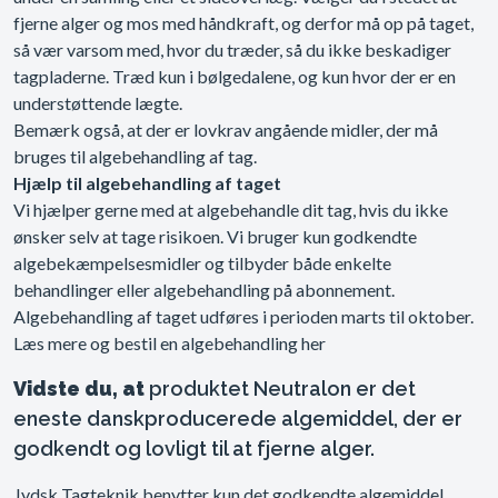
fjerne alger og mos med håndkraft, og derfor må op på taget,
så vær varsom med, hvor du træder, så du ikke beskadiger
tagpladerne. Træd kun i bølgedalene, og kun hvor der er en
understøttende lægte.
Bemærk også, at der er lovkrav angående midler, der må
bruges til algebehandling af tag.
Hjælp til algebehandling af taget
Vi hjælper gerne med at algebehandle dit tag, hvis du ikke
ønsker selv at tage risikoen. Vi bruger kun godkendte
algebekæmpelsesmidler og tilbyder både enkelte
behandlinger eller algebehandling på abonnement.
Algebehandling af taget udføres i perioden marts til oktober.
Læs mere og bestil en algebehandling her
Vidste du, a
t
produktet Neutralon er det
e
neste danskproducerede algemiddel, der er
godkendt og lovligt til at fjerne alger.
Jydsk Tagteknik benytter kun det godkendte algemiddel