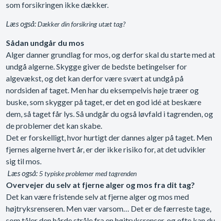
som forsikringen ikke dækker.
Læs også:
Dækker din forsikring utæt tag?
Sådan undgår du mos
Alger danner grundlag for mos, og derfor skal du starte med at
undgå algerne. Skygge giver de bedste betingelser for
algevækst, og det kan derfor være svært at undgå på
nordsiden af taget. Men har du eksempelvis høje træer og
buske, som skygger på taget, er det en god idé at beskære
dem, så taget får lys. Så undgår du også løvfald i tagrenden, og
de problemer det kan skabe.
Det er forskelligt, hvor hurtigt der dannes alger på taget. Men
fjernes algerne hvert år, er der ikke risiko for, at det udvikler
sig til mos.
Læs også:
5 typiske problemer med tagrenden
Overvejer du selv at fjerne alger og mos fra dit tag?
Det kan være fristende selv at fjerne alger og mos med
højtryksrenseren. Men vær varsom… Det er de færreste tage,
som tåler den hårde stråle fra en højtryksrenser, og ofte kan du