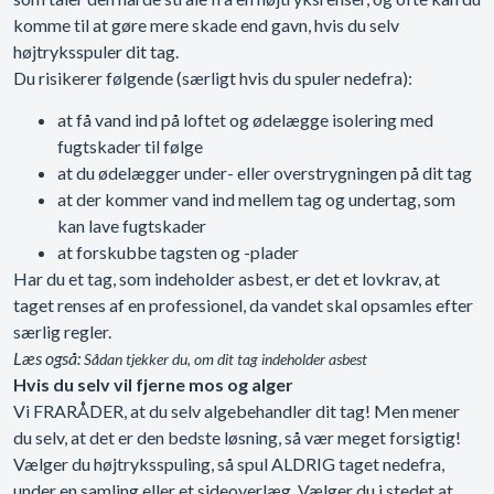
komme til at gøre mere skade end gavn, hvis du selv
højtryksspuler dit tag.
Du risikerer følgende (særligt hvis du spuler nedefra):
at få vand ind på loftet og ødelægge isolering med
fugtskader til følge
at du ødelægger under- eller overstrygningen på dit tag
at der kommer vand ind mellem tag og undertag, som
kan lave fugtskader
at forskubbe tagsten og -plader
Har du et tag, som indeholder asbest, er det et lovkrav, at
taget renses af en professionel, da vandet skal opsamles efter
særlig regler.
Læs også:
Sådan tjekker du, om dit tag indeholder asbest
Hvis du selv vil fjerne mos og alger
Vi FRARÅDER, at du selv algebehandler dit tag! Men mener
du selv, at det er den bedste løsning, så vær meget forsigtig!
Vælger du højtryksspuling, så spul ALDRIG taget nedefra,
under en samling eller et sideoverlæg. Vælger du i stedet at