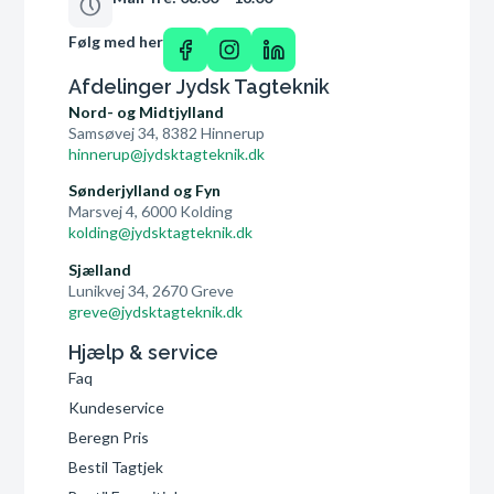
Følg med her
Afdelinger Jydsk Tagteknik
Nord- og Midtjylland
Samsøvej 34, 8382 Hinnerup
hinnerup@jydsktagteknik.dk
Sønderjylland og Fyn
Marsvej 4, 6000 Kolding
kolding@jydsktagteknik.dk
Sjælland
Lunikvej 34, 2670 Greve
greve@jydsktagteknik.dk
Hjælp & service
Faq
Kundeservice
Beregn Pris
Bestil Tagtjek