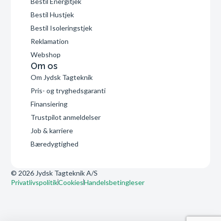
Bestil Energitjek
Bestil Hustjek
Bestil Isoleringstjek
Reklamation
Webshop
Om os
Om Jydsk Tagteknik
Pris- og tryghedsgaranti
Finansiering
Trustpilot anmeldelser
Job & karriere
Bæredygtighed
© 2026 Jydsk Tagteknik A/S
Privatlivspolitik
Cookies
Handelsbetingleser