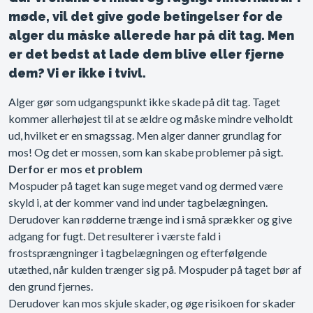
møde, vil det give gode betingelser for de
alger du måske allerede har på dit tag. Men
er det bedst at lade dem blive eller fjerne
dem? Vi er ikke i tvivl.
Alger gør som udgangspunkt ikke skade på dit tag. Taget
kommer allerhøjest til at se ældre og måske mindre velholdt
ud, hvilket er en smagssag. Men alger danner grundlag for
mos! Og det er mossen, som kan skabe problemer på sigt.
Derfor er mos et problem
Mospuder på taget kan suge meget vand og dermed være
skyld i, at der kommer vand ind under tagbelægningen.
Derudover kan rødderne trænge ind i små sprækker og give
adgang for fugt. Det resulterer i værste fald i
frostsprængninger i tagbelægningen og efterfølgende
utæthed, når kulden trænger sig på
Mospuder på taget bør af
.
den grund fjernes.
Derudover kan mos skjule skader, og øge risikoen for skader