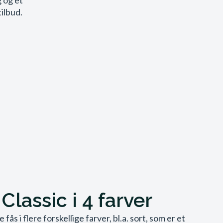
 og et
tilbud.
Classic i 4 farver
ås i flere forskellige farver, bl.a. sort, som er et