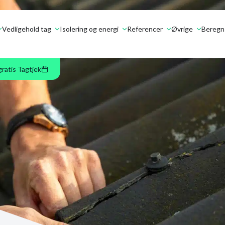
Vedligehold tag
Isolering og energi
Referencer
Øvrige
Beregn 
gratis Tagtjek