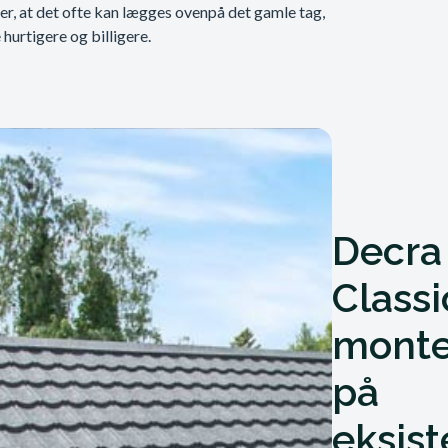
 er, at det ofte kan lægges ovenpå det gamle tag,
hurtigere og billigere.
Decra
Classi
monte
på
eksis