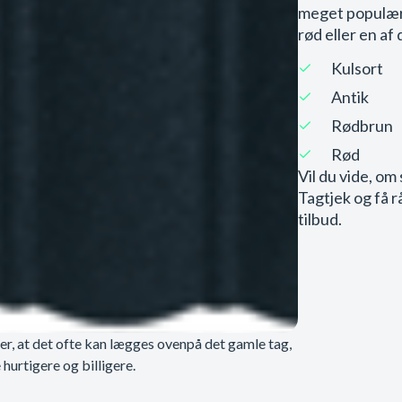
meget populært
rød eller en af
Kulsort
Antik
Rødbrun
Rød
Vil du vide, om 
Tagtjek og få r
tilbud.
 er, at det ofte kan lægges ovenpå det gamle tag,
hurtigere og billigere.