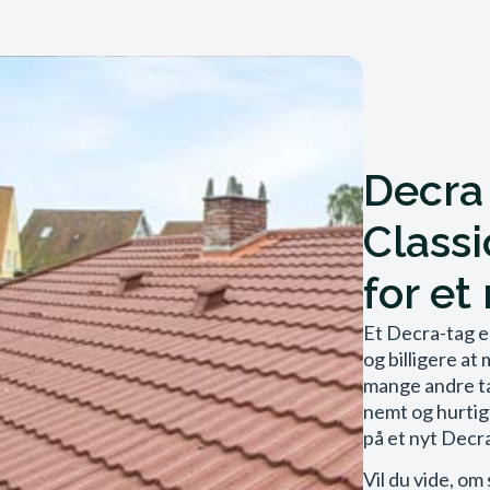
Decra
Classi
for et
Et Decra-tag e
og billigere a
mange andre t
nemt og hurtig
på et nyt Decra
Vil du vide, om 