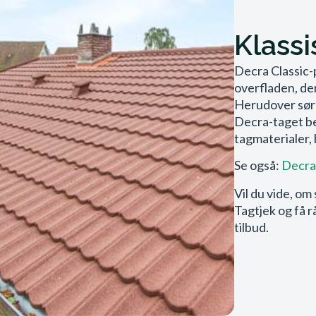
Klass
Decra Classic-
overfladen, der
Herudover sør
Decra-taget be
tagmaterialer,
Se også:
Decra
Vil du vide, om 
Tagtjek og få r
tilbud.