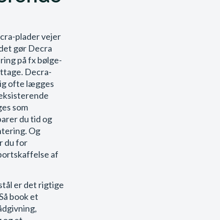
ra-plader vejer
 det gør Decra
ering på fx bølge-
ittage. Decra-
ig ofte lægges
 eksisterende
uges som
arer du tid og
tering. Og
r du for
bortskaffelse af
stål er det rigtige
? Så book et
ådgivning,