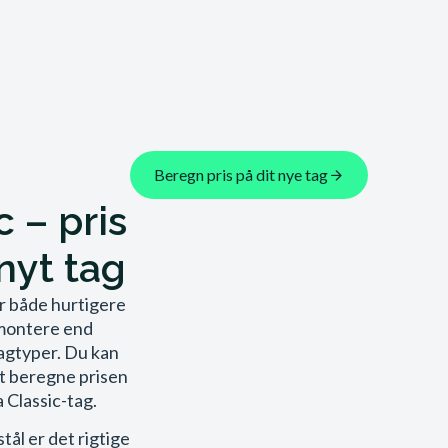
Beregn pris på dit nye tag
c – pris
 nyt tag
r både hurtigere
t montere end
agtyper. Du kan
t beregne prisen
 Classic-tag.
stål er det rigtige