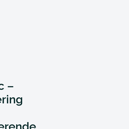
c –
ring
terende