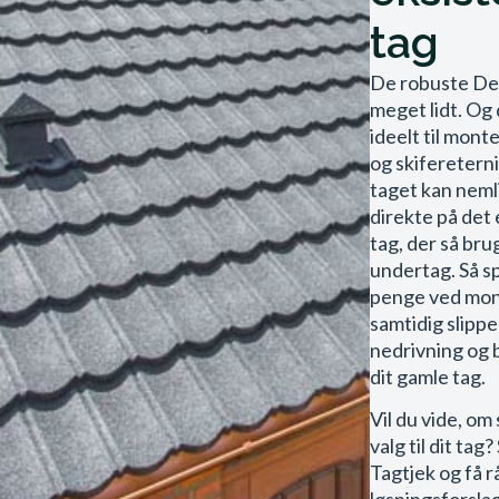
tag
De robuste Dec
meget lidt. Og
ideelt til mont
og skiferetern
taget kan neml
direkte på det
tag, der så br
undertag. Så sp
penge ved mon
samtidig slippe
nedrivning og 
dit gamle tag.
Vil du vide, om 
valg til dit tag
Tagtjek og få r