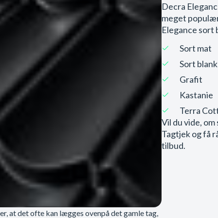
Decra Elegance 
meget populær.
Elegance sort b
Sort mat
Sort blank
Grafit
Kastanie
Terra Cot
Vil du vide, om 
Tagtjek og få r
tilbud.
 er, at det ofte kan lægges ovenpå det gamle tag,