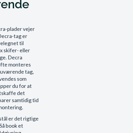
rende
ra-plader vejer
Decra-tag er
elegnet til
 skifer- eller
age. Decra
ofte monteres
 nuværende tag,
vendes som
ipper du for at
tskaffe det
arer samtidig tid
montering.
stål er det rigtige
? Så book et
ådgivning,