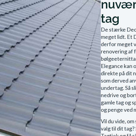
nuvæ
tag
De stærke Dec
meget lidt. Et 
derfor meget v
renovering af fx
bølgeeternitt
Elegance kan 
direkte på dit
som derved an
undertag. Så sl
nedrive og bor
gamle tag og sp
og penge ved 
Vil du vide, om 
valg til dit tag
Tagtjek og få r