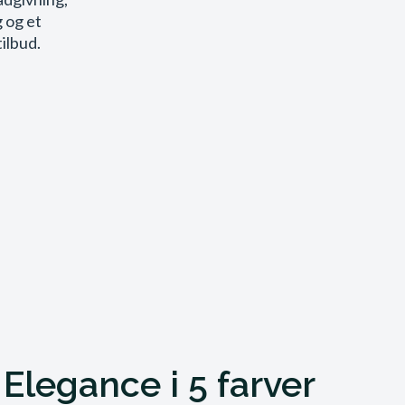
 og et
tilbud.
Elegance i 5 farver