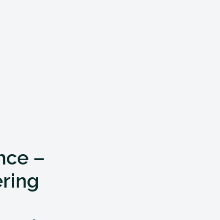
nce –
ring