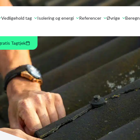
Vedligehold tag
Isolering og energi
Referencer
Øvrige
Beregn 
gratis Tagtjek