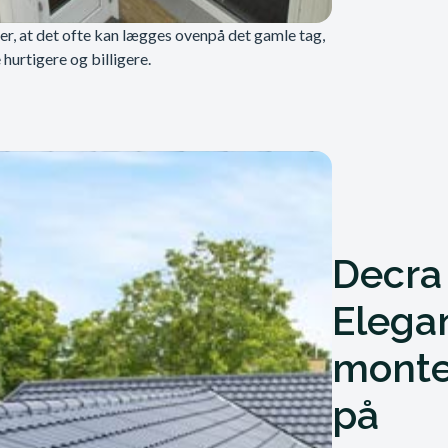
 er, at det ofte kan lægges ovenpå det gamle tag,
hurtigere og billigere.
Decra
Elega
monte
på