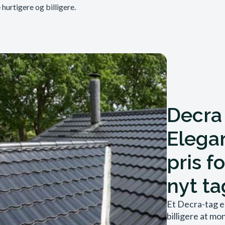
hurtigere og billigere.
Decra
Elega
pris fo
nyt ta
Et Decra-tag e
billigere at m