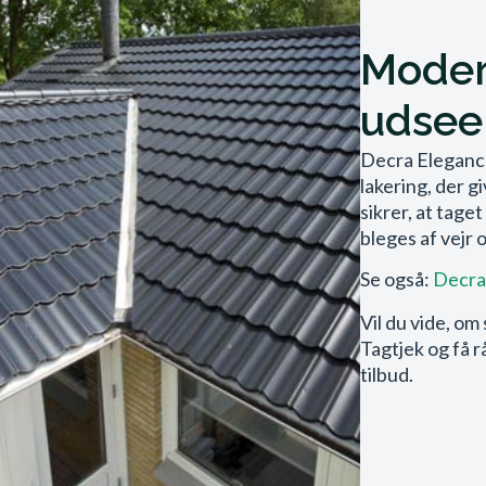
Moder
udsee
Decra Elegance
lakering, der 
sikrer, at tage
bleges af vejr
Se også:
Decra 
Vil du vide, om 
Tagtjek og få r
tilbud.