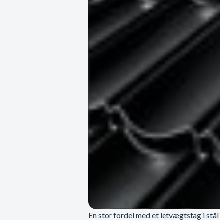
En stor fordel med et letvægtstag i stål