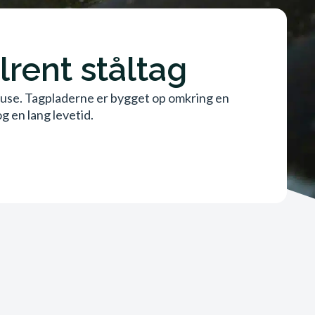
lrent ståltag
rhuse. Tagpladerne er bygget op omkring en
g en lang levetid.