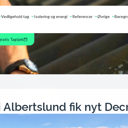
Vedligehold tag
Isolering og energi
Referencer
Øvrige
Beregn 
gratis Tagtjek
 i Albertslund fik nyt Dec