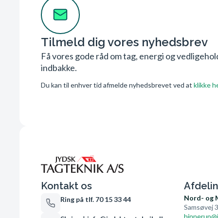
Tilmeld dig vores nyhedsbrev
Få vores gode råd om tag, energi og vedligehold 
indbakke.
Du kan til enhver tid afmelde nyhedsbrevet ved at
klikke h
Kontakt os
Afdeli
Nord- og 
Ring på tlf. 70 15 33 44
Samsøvej 3
hinnerup@j