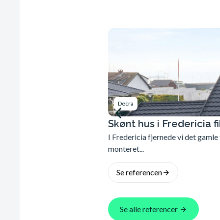
Decra
Skønt hus i Fredericia f
I Fredericia fjernede vi det gamle
monteret...
Se referencen
Se alle referencer