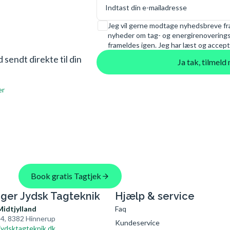
E-mail
Samtykke
Jeg vil gerne modtage nyhedsbreve fra
nyheder om tag- og energirenoveringsl
frameldes igen. Jeg har læst og accept
sendt direkte til din
Ja tak, tilmel
er
Book gratis Tagtjek
nger Jydsk Tagteknik
Hjælp & service
Midtjylland
Faq
4, 8382 Hinnerup
Kundeservice
ydsktagteknik.dk