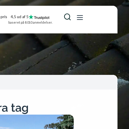
pris
4,5 ud af 5
baseret på 8.010 anmeldelser.
ra tag