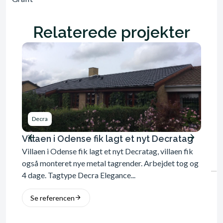
Relaterede projekter
Decra
Dec
Villaen i Odense fik lagt et nyt Decratag
Nedsl
Villaen i Odense fik lagt et nyt Decratag, villaen fik
af et
også monteret nye metal tagrender. Arbejdet tog og
Dette 
4 dage. Tagtype Decra Elegance...
gamle 
blev o
Se referencen
trykim