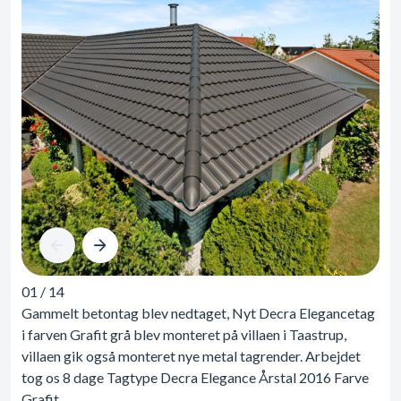
01
/
14
Gammelt betontag blev nedtaget, Nyt Decra Elegancetag
i farven Grafit grå blev monteret på villaen i Taastrup,
villaen gik også monteret nye metal tagrender. Arbejdet
tog os 8 dage Tagtype Decra Elegance Årstal 2016 Farve
Grafit