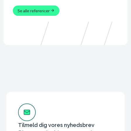
Se 
Se alle referencer
Tilmeld dig vores nyhedsbrev