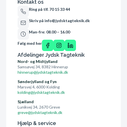
Kontakt os
Ring på tlf. 70 15 33 44
Skriv på info@jydsktagteknik.dk
Man-fre: 08.00 – 16.00
Følg med her
Afdelinger Jydsk Tagteknik
Nord- og Midtjylland
Samsøvej 34, 8382 Hinnerup
hinnerup@jydsktagteknik.dk
Sønderjylland og Fyn
Marsvej 4, 6000 Kolding
kolding@jydsktagteknik.dk
Sjælland
Lunikvej 34, 2670 Greve
greve@jydsktagteknik.dk
Hjælp & service